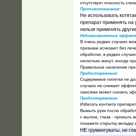
отсутствует опасность сли
Противопоказания:
Не использовать котята
препарат применять на 
нельзя применять други
Неблагоприятные эффект
В очень редких случаях мож
признаки исчезают без леч
обработки, в редких случа
несколько минут, иногда п
Правильное нанесение пре
Предостережение:
Содержимое пипетки не дол
случаях не снижает эффек
смесями может снизить эфф
Предостережение:
Избегать контакта препарат
Вымыть руки после обрабо
с мылом, глаза - промыть 
покажите открытку вкладку 
НЕ грумингуваты, не гл