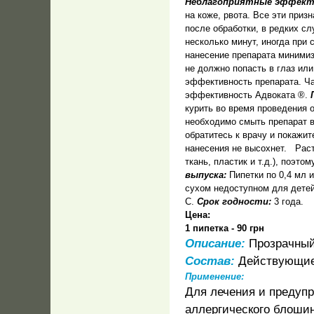
Неблагоприятные эффект
на коже, рвота. Все эти приз
после обработки, в редких с
несколько минут, иногда при
нанесение препарата миними
не должно попасть в глаз или
эффективность препарата. Ч
эффективность Адвоката ®.
курить во время проведения о
необходимо смыть препарат в
обратитесь к врачу и покажит
нанесения не высохнет. Раст
ткань, пластик и т.д.), поэт
выпуска:
Пипетки по 0,4 мл и
сухом недоступном для детей
С.
Срок годности:
3 года.
Цена:
1 пипетка - 90 грн
Описание:
Прозрачный
Состав:
Действующие 
Применение:
Для лечения и предуп
аллергического блошин