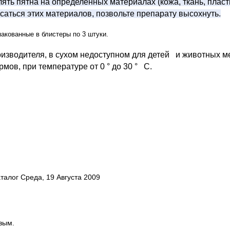
ять пятна на определенных материалах (кожа, ткань, пластик 
саться этих материалов, позвольте препарату высохнуть.
упакованные в блистеры по 3 штуки.
оизводителя, в сухом недоступном для детей
и животных ме
мов, при температуре от 0 ° до 30 °
С.
талог Среда, 19 Августа 2009
вым.