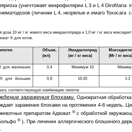
ляриоза (уничтожает микрофилярии
L
3 и
L
4
Dirofilaria
i
 нематодозов (личинки
L
4, незрелые и имаго
Toxocara
c
доза 10 мг / кг живого веса имидаклоприда и 1,0 мг / кг веса моксидект
вокат ® для котов.
ипетки
Объем,
Имидаклоприд
Моксидекти
(мл)
(мг / кг веса)
(Мг / кг веса
® для маленьких
0,4
Минимум 10
Миниму
 ® для больших
0,8
10-20
1-2
вать соответствующую комбинацию пипеток
ждение заражения блохами.
Однократная обработка
ждает заражение блохами на протяжении 4-6 недель.
Це
®
 животных препаратом Адвокат
с обработкой окружаю
®
 Больфо
).
При лечении аллергического блошиного дер
.