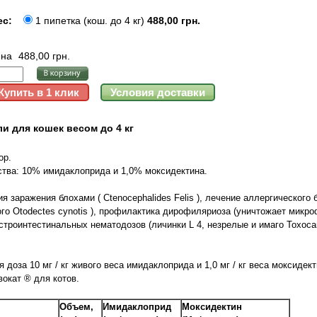
ес:
1 пипетка (кош. до 4 кг)
488,00 грн.
на
488,00 грн.
и для кошек весом до 4 кг
ор.
ва: 10% имидаклоприда и 1,0% моксидектина.
 заражения блохами ( Ctenocephalides Felis ), лечение аллергического
го Otodectes cynotis ), профилактика дирофиляриоза (уничтожает микро
е гастроинтестинальных нематодозов (личинки L 4, незрелые и имаго Toxocar
доза 10 мг / кг живого веса имидаклоприда и 1,0 мг / кг веса моксидект
вокат ® для котов.
Объем,
Имидаклоприд
Моксидектин