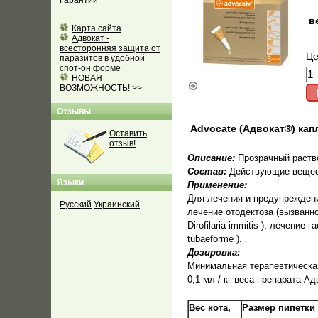
Гарантии
в
Карта сайта
Адвокат -
всесторонняя защита от
Це
паразитов в удобной
спот-он форме
НОВАЯ
ВОЗМОЖНОСТЬ! >>
Отзывы
Advocate (Адвокат®) капл
Оставить
отзыв!
Описание:
Прозрачный раств
Состав:
Действующие вещест
Языки
Применение:
Для лечения и предупреждения
Русский
Украинский
лечение отодектоза (вызванно
Dirofilaria immitis ), лечени
tubaeforme ).
Дозировка:
Минимальная терапевтическая 
0,1 мл / кг веса препарата Ад
Вес кота,
Размер пипетки