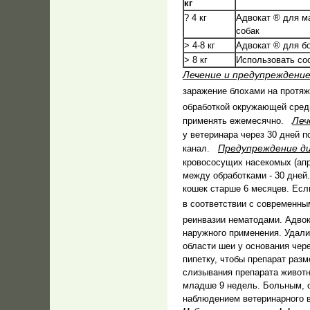
кг
? 4 кг
Адвокат ® для м
собак
> 4-8 кг
Адвокат ® для б
> 8 кг
Использовать со
Лечение и предупреждение
заражение блохами на протяж
обработкой окружающей сре
Леч
применять ежемесячно.
у ветеринара через 30 дней 
Предупреждение д
канал.
кровососущих насекомых (апре
между обработками - 30 дней
кошек старше 6 месяцев. Есл
в соответствии с современ
реинвазии нематодами. Адво
наружного применения. Удали
области шеи у основания чере
пипетку, чтобы препарат разм
слизывания препарата живот
младше 9 недель. Больным, о
наблюдением ветеринарного в