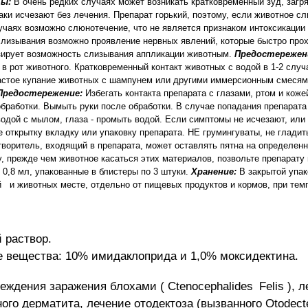
ы:
В очень редких случаях может возникать кратковременный зуд, загр
наки исчезают без лечения. Препарат горький, поэтому, если животное с
лучаях возможно слюнотечение, что не является признаком интоксикации 
 слизывания возможно проявление нервных явлений, которые быстро про
зирует возможность слизывания аппликации животным.
Предостережен
 в рот животного. Кратковременный контакт животных с водой в 1-2 случ
астое купание животных с шампунем или другими иммерсионным смесям
Предостережение:
Избегать контакта препарата с глазами, ртом и кожей
бработки. Вымыть руки после обработки. В случае попадания препарата 
одой с мылом, глаза - промыть водой. Если симптомы не исчезают, или 
е открытку вкладку или упаковку препарата. НЕ грумингуваты, не гладит
воритель, входящий в препарата, может оставлять пятна на определенн
ому, прежде чем животное касаться этих материалов, позвольте препарат
 0,8 мл, упакованные в блистеры по 3 штуки.
Хранение:
В закрытой упак
 и животных месте, отдельно от пищевых продуктов и кормов, при темп
 раствор.
вещества: 10% имидаклоприда и 1,0% моксидектина.
реждения заражения блохами (
Ctenocephalides
Felis
), 
ого дерматита, лечение отодектоза (вызванного
Otodec