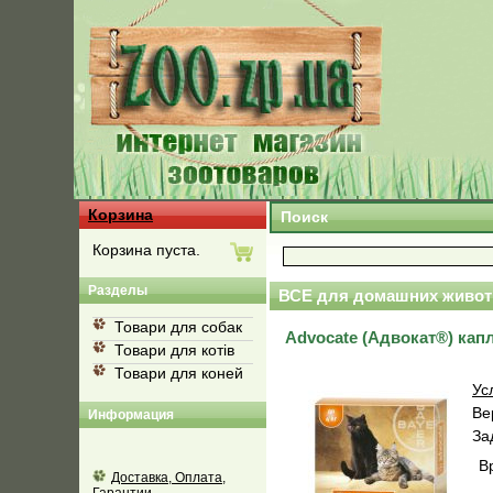
Корзина
Поиск
Корзина пуста.
Разделы
ВСЕ для домашних живот
Товари для собак
Advocate (Адвокат®) кап
Товари для котів
Товари для коней
Ус
Ве
Информация
За
В
Доставка, Оплата,