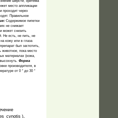
язнение шерсти, эритема
лижет место аппликации
и проходит через
ходят. Правильное
ие:
Содержимое пипетки
аях не снижает
и может снизить
. Не есть, не пить, не
на кожу или в глаза
препарат был заглотить,
ь животное, пока место
ых материалах (кожа,
у высохнуть.
Форма
овке производителя, в
ературе от 0 ° до 30 °
лечение
tes
cynotis
),