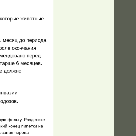
о
екоторые животные
1 месяц до периода
осле окончания
мендовано перед
тарше 6 месяцев.
е должно
инвазии
одозов.
тную фольгу.
Разделите
зкий конец пипетки на
ования черепа