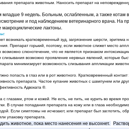
зывания препарата животным.
Наносить препарат на неповрежденну
м младше 9 недель.
Больным, ослабленным, а также котам в
усмотрение и под наблюдением ветеринарного врача.
На п
е макроциклические лактоны.
ы:
ет возникать кратковременный зуд, загрязнение шерсти, эритема н
ения.
Препарат горький, поэтому, если животное слижет место апп
ях возможно слюнотечение, что не является признаком интоксикаци
ри слизывания возможно проявление нервных явлений, которые быс
парата минимизирует возможность слизывания аппликации животн
жно попасть в глаз или в рот животного.
Кратковременный контакт 
тивность препарата.
Частое купание животных с шампунем или др
ективность Адвоката ®.
а с глазами, ртом и кожей.
Не есть, не пить, не курить во время пр
тки.
В случае попадания препарата на кожу или в глаза необходим
водой.
Если симптомы не исчезают, или препарат был заглотить, обр
или упаковку препарата.
адить животное, пока место нанесения не высохнет.
Раство