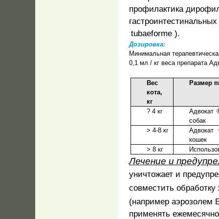
профилактика дирофи
гастроинтестинальных
tubaeforme
).
Дозировка:
Минимальная терапевтическая 
0,1 мл / кг веса препарата Ад
Вес
Размер п
кота,
кг
? 4 кг
Адвокат 
собак
> 4-8 кг
Адвокат
кошек
> 8 кг
Использо
Лечение и предупре
уничтожает и предупре
совместить обработку
(например аэрозолем
применять ежемесячно