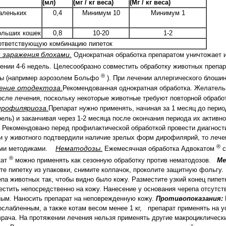
(мл)
(мг / кг веса)
(Мг / кг веса)
аленьких
0,4
Минимум 10
Минимум 1
ольших кошек
0,8
10-20
1-2
ответствующую комбинацию пипеток
 заражения блохами.
Однократная обработка препаратом уничтожает 
ении 4-6 недель. Целесообразно совместить обработку животных препа
®
ды (например аэрозолем Больфо
). При лечении аллергического блоши
ение отодектоза.
Рекомендованная однократная обработка. Желатель
после лечения, поскольку некоторые животные требуют повторной обрабо
ирофиляриоза.
Препарат нужно применять, начиная за 1 месяц до перио
ль) и заканчивая через 1-2 месяца после окончания периода их активно
. Рекомендовано перед профилактической обработкой провести диагнос
и у животного подтвердили наличие зрелых форм дирофилярий, то леч
®
Нематодозы.
ными методиками.
Ежемесячная обработка Адвокатом
с
®
кат
можно применять как сезонную обработку против нематодозов.
Ме
те пипетку из упаковки, снимите колпачок, проколите защитную фольгу.
па животных так, чтобы видно было кожу. Разместите узкий конец пипет
естить непосредственно на кожу. Нанесение у основания черепа отсутст
ным. Наносить препарат на неповрежденную кожу.
Противопоказания:
слабленным, а также котам весом менее 1 кг, препарат применять на у
рача. На протяжении лечения нельзя применять другие макроциклическ