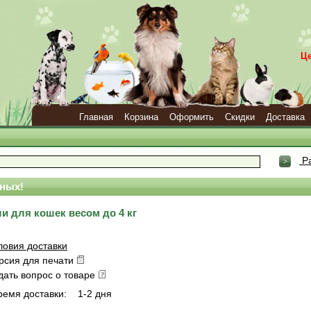
Ц
Главная
Корзина
Оформить
Скидки
Доставка
Ра
ных!
ли для кошек весом до 4 кг
ловия доставки
рсия для печати
дать вопрос о товаре
ремя доставки:
1-2 дня