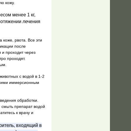
ю кожу.
есом менее 1 кг,
ротяжении лечения
а коже, рвота.
Все эти
ликации после
и и проходит через
тро проходят.
ым.
животных с водой в 1-2
угими иммерсионным
оведения обработки.
о смыть препарат водой
атитесь к врачу и
ритель, входящий в