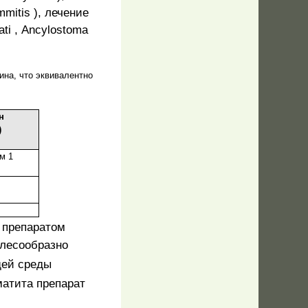
mmitis
), лечение
ati
,
Ancylostoma
ина, что эквивалентно
н
)
м 1
 препаратом
лесообразно
щей среды
матита препарат