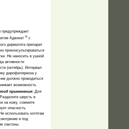
и предупреждает
®
ратом Адвокат
с
ного дерматита препарат
но проконсультироваться
тки. Не наносить в ушной
да активности
сти (октябрь). Интервал
тику дирофиляриоза у
ение должно проводиться
нижает возможность
тод применения:
Для
 Разделите шерсть в
ки на кожу, сожмите
вует опасность
Не использовать котятам
смотрение и под
ие лактоны.