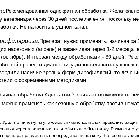
а.
Рекомендованная однократная обработка.
Желательн
у ветеринара через 30 дней после лечения, поскольку н
работки.
Не наносить в ушной канал.
рофиляриоза.
Препарат нужно применять, начиная за 
их насекомых (апрель) и заканчивая через 1-2 месяца п
 (октябрь).
Интервал между обработками - 30 дней.
Реко
боткой провести диагностику дирофиляриоза у кошек с
твердили наличие зрелых форм дирофилярий, то лечени
тствии с современными методиками.
®
ячная обработка Адвокатом
снижает возможность ре
®
можно применять как сезонную обработку против немат
я.
Удалите пипетку из упаковки, снимите колпачок, проколите защи
нования черепа животных так, чтобы видно было кожу.
Разместите у
обы препарат разместить непосредственно на кожу.
Нанесение у осн