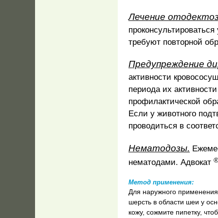
Лечение отодектоз
проконсультироваться 
требуют повторной об
Предупреждение ди
активности кровососущ
периода их активности
профилактической обра
Если у животного под
проводиться в соотве
Нематодозы.
Ежемес
нематодами.
Адвокат
Метод применения:
Для наружного применени
шерсть в области шеи у ос
кожу, сожмите пипетку, чт