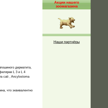
Акции нашего
зоомагазина
Наши партнёры
 блошиного дерматита,
филярии L 3 и L 4
a cati , Ancylostoma
ина, что эквивалентно