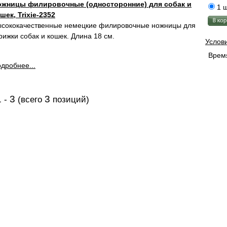
ожницы филировочные (односторонние) для собак и
1 ш
шек, Trixie-2352
сококачественные немецкие филировочные ножницы для
рижки собак и кошек. Длина 18 см.
Услов
Время
дробнее...
1
3
3
-
(всего
позиций)