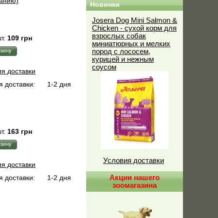
ванию)
Новинки
Josera Dog Mini Salmon &
Chicken - сухой корм для
взрослых собак
т.
109 грн
миниатюрных и мелких
пород с лососем,
курицей и нежным
соусом
ия доставки
 доставки:
1-2 дня
т.
163 грн
Условия доставки
ия доставки
 доставки:
1-2 дня
Акции нашего
зоомагазина