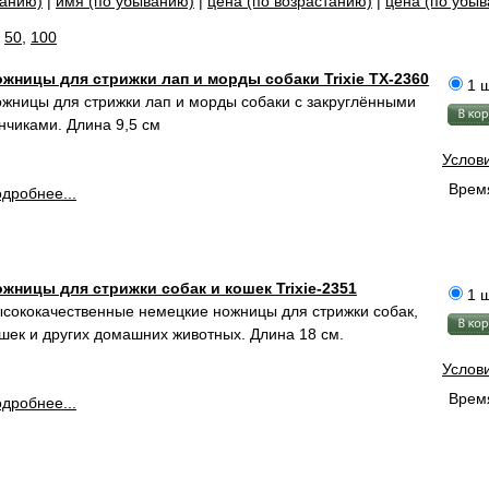
танию)
|
имя (по убыванию)
|
цена (по возрастанию)
|
цена (по убы
,
50
,
100
жницы для стрижки лап и морды собаки Trixie TX-2360
1 ш
жницы для стрижки лап и морды собаки c закруглёнными
нчиками. Длина 9,5 см
Услов
Время
дробнее...
жницы для стрижки собак и кошек Trixie-2351
1 ш
сококачественные немецкие ножницы для стрижки собак,
шек и других домашних животных. Длина 18 см.
Услов
Время
дробнее...