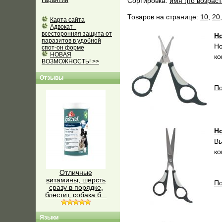
Гарантии
Сортировка:
имя (по возрас
Товаров на странице:
10
,
20
Карта сайта
Адвокат -
всесторонняя защита от
Но
паразитов в удобной
Но
спот-он форме
НОВАЯ
ко
ВОЗМОЖНОСТЬ! >>
Отзывы
По
Но
Вы
ко
Отличные
витамины, шерсть
По
сразу в порядке,
блестит, собака б ..
Языки