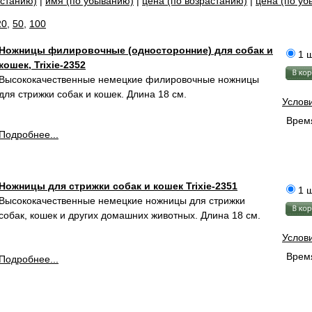
астанию)
|
имя (по убыванию)
|
цена (по возрастанию)
|
цена (по у
20
,
50
,
100
Ножницы филировочные (односторонние) для собак и
1 ш
кошек, Trixie-2352
Высококачественные немецкие филировочные ножницы
для стрижки собак и кошек. Длина 18 см.
Услов
Время
Подробнее...
Ножницы для стрижки собак и кошек Trixie-2351
1 ш
Высококачественные немецкие ножницы для стрижки
собак, кошек и других домашних животных. Длина 18 см.
Услов
Время
Подробнее...