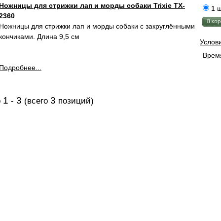
Ножницы для стрижки лап и морды собаки Trixie TX-
1 ш
2360
Ножницы для стрижки лап и морды собаки c закруглёнными
кончиками. Длина 9,5 см
Услов
Время
Подробнее...
1
3
3
о
-
(всего
позиций)