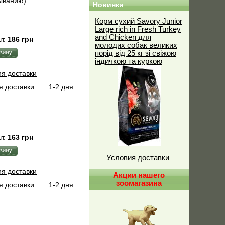
быванию)
Новинки
Корм сухий Savory Junior
Large rich in Fresh Turkey
and Chicken для
т.
186 грн
молодих собак великих
порід від 25 кг зі свіжою
індичкою та куркою
ия доставки
 доставки:
1-2 дня
т.
163 грн
Условия доставки
ия доставки
Акции нашего
зоомагазина
 доставки:
1-2 дня