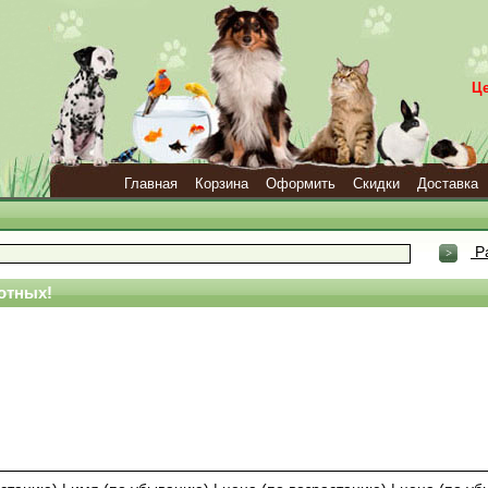
Ц
Главная
Корзина
Оформить
Скидки
Доставка
Р
отных!