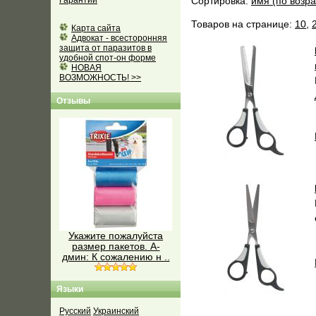
Гарантии
Сортировка:
имя (по возр
Товаров на странице:
10
,
Карта сайта
Адвокат - всесторонняя
защита от паразитов в
удобной спот-он форме
НОВАЯ
ВОЗМОЖНОСТЬ! >>
Отзывы
Укажите пожалуйста
размер пакетов. А-
дмин: К сожалению н ..
Языки
Русский
Украинский