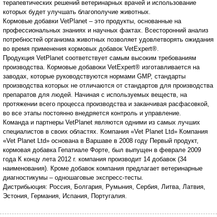
терапевтических решений ветеринарных врачей и использование
которых будет улучшать благополучие животных.
Кормовые добавки VetPlanet – это продукты, основанные на
профессиональных знаниях и научных фактах. Всесторонний анализ
потребностей организма животных позволяет удовлетворять ожидания
во время применения кормовых добавок VetExpert®.
Продукция VetPlanet соответствует самым высоким требованиям
производства. Кормовые добавоки VetExpert® изготавливается на
заводах, которые руководствуются нормами GMP, стандарты
производства которых не отличаются от стандартов для производства
препаратов для людей. Начиная с используемых веществ, на
протяжении всего процесса производства и заканчивая расфасовкой,
во все этапы постоянно внедряется контроль и управление.
Команда и партнеры VetPlanet являются одними из самых лучших
специалистов в своих областях. Компания «Vet Planet Ltd» Компания
«Vet Planet Ltd» основана в Варшаве в 2008 году Первый продукт,
кормовая добавка Гепатиале Форте, был выпущен в феврале 2009
года К концу лета 2012 г. компания производит 14 добавок (34
наименования). Кроме добавок компания предлагает ветеринарные
диагностикумы – одношаговые экспресс-тесты.
Дистрибьюция: Россия, Болгария, Румыния, Сербия, Литва, Латвия,
Эстония, Германия, Испания, Португалия.