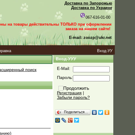
Доставка по Запорожью
Доставка по Украине
067-616-01-00
ены на товары действительны ТОЛЬКО при оформлении
заказа
на нашем сайте!
E-mail: zoozp@ukr.net
правка
Вход-УУ
Вход-УУУ
E-Mail:
сширенный поиск
Пароль:
Регистрация
|
Забыли пароль?
Поделиться…
ванию)