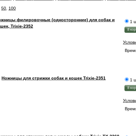
,
50
,
100
ожницы филировочные (односторонние) для собак и
1 ш
шек, Trixie-2352
Услов
Время
Ножницы для стрижки собак и кошек Trixie-2351
1 ш
Услов
Время