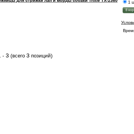
жницы для стрижки лап и морды собаки Trixie TX-2360
1 ш
Услов
Время
1
3
3
-
(всего
позиций)