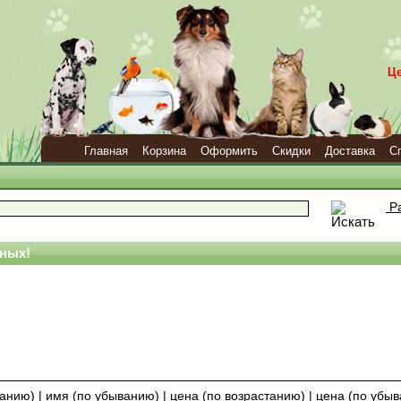
Ц
Главная
Корзина
Оформить
Скидки
Доставка
С
Ра
ных!
танию)
|
имя (по убыванию)
|
цена (по возрастанию)
|
цена (по убы