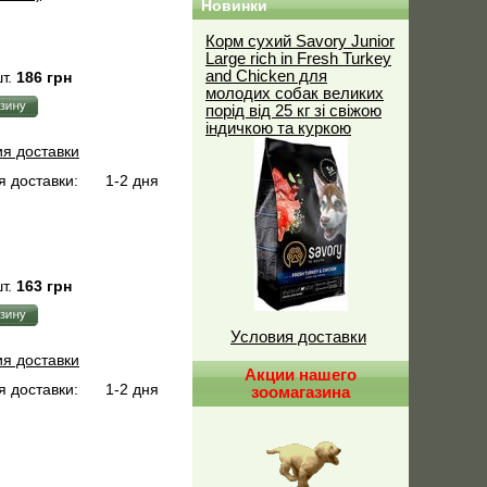
Новинки
Корм сухий Savory Junior
Large rich in Fresh Turkey
and Chicken для
т.
186 грн
молодих собак великих
порід від 25 кг зі свіжою
індичкою та куркою
ия доставки
 доставки:
1-2 дня
т.
163 грн
Условия доставки
ия доставки
Акции нашего
 доставки:
1-2 дня
зоомагазина