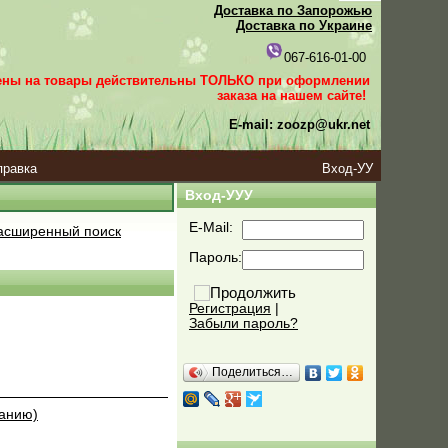
Доставка по Запорожью
Доставка по Украине
067-616-01-00
ены на товары действительны ТОЛЬКО при оформлении
заказа
на нашем сайте!
E-mail: zoozp@ukr.net
правка
Вход-УУ
Вход-УУУ
E-Mail:
сширенный поиск
Пароль:
Регистрация
|
Забыли пароль?
Поделиться…
ванию)