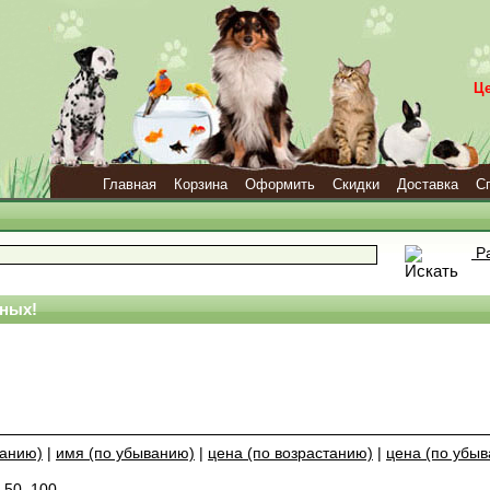
Ц
Главная
Корзина
Оформить
Скидки
Доставка
С
Ра
ных!
танию)
|
имя (по убыванию)
|
цена (по возрастанию)
|
цена (по убы
,
50
,
100