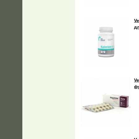
Ve
д
Ve
фу