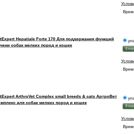
Услов
Время
tExpert Hepatiale Forte 170 Для поддержания функций
упа
чени собак мелких пород и кошек
Услов
Время
tExpert ArthroVet Complex small breeds & cats АртроВет
упа
мплекс для собак мелких пород и кошек
Услов
Время