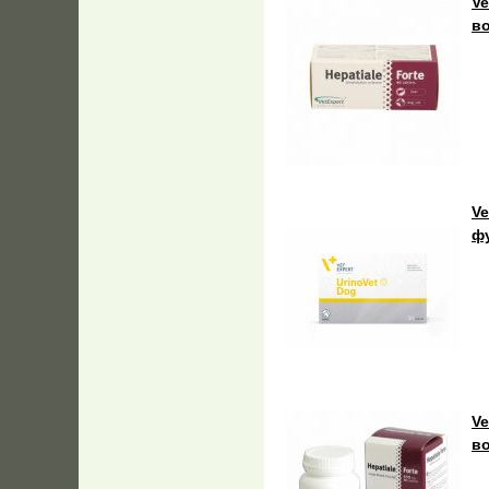
Ve
во
Ve
ф
Ve
во