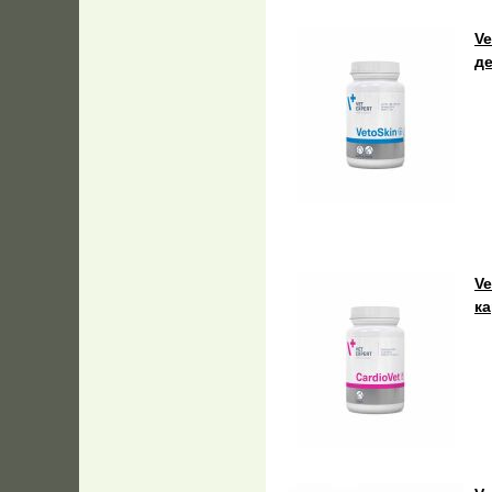
Ve
д
Ve
к