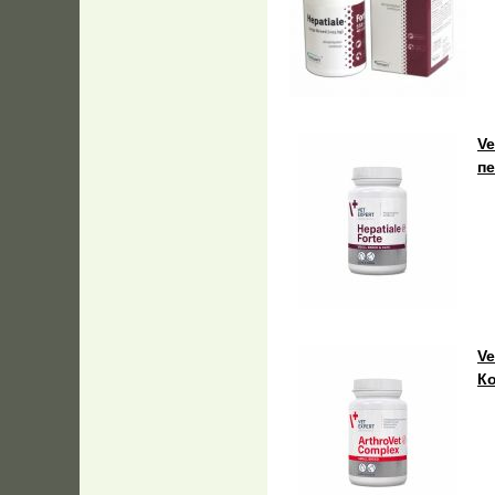
Ve
пе
Ve
Ко