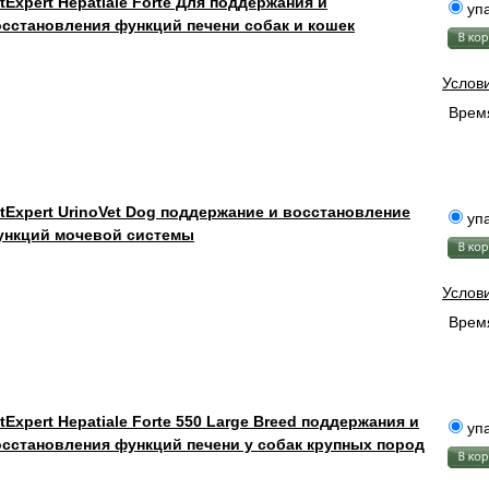
tExpert Hepatiale Forte Для поддержания и
упа
сстановления функций печени собак и кошек
Услов
Время
tExpert UrinoVet Dog поддержание и восстановление
упа
ункций мочевой системы
Услов
Время
tExpert Hepatiale Forte 550 Large Breed поддержания и
упа
сстановления функций печени у собак крупных пород