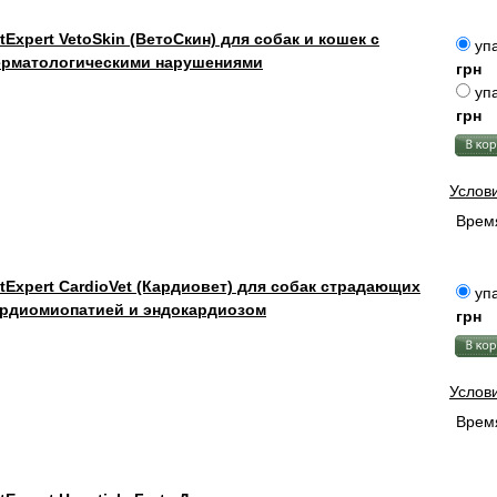
tExpert VetoSkin (ВетоСкин) для собак и кошек с
упа
ерматологическими нарушениями
грн
упа
грн
Услов
Время
tExpert CardioVet (Кардиовет) для собак страдающих
упа
ардиомиопатией и эндокардиозом
грн
Услов
Время