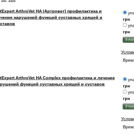
tExpert ArthroVet HA (Артровет) профилактика и
упа
ечение нарушений функций суставных хрящей и
грн
уставов
упа
грн
Услов
Время
tExpert ArthroVet HA Complex профилактика и лечение
упа
арушений функций суставных хрящей и суставов
грн
упа
грн
Услов
Время