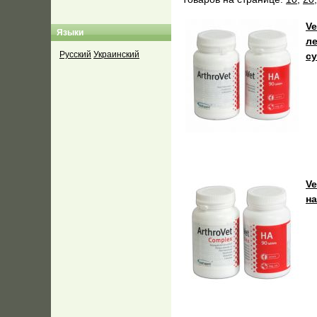
Ve
Языки
л
Русский
Украинский
с
Ve
н