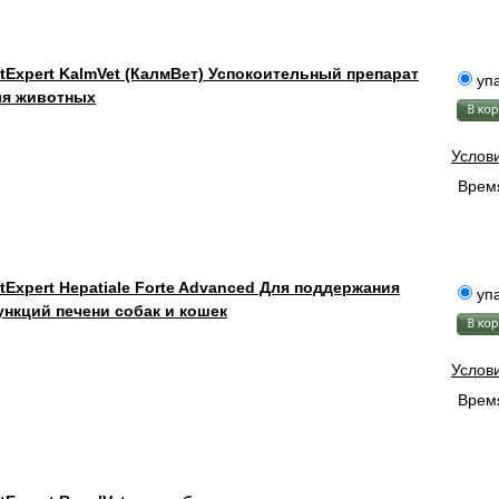
tExpert KalmVet (КалмВет) Успокоительный препарат
упа
ля животных
Услов
Время
tExpert Hepatiale Forte Advanced Для поддержания
упа
нкций печени собак и кошек
Услов
Время