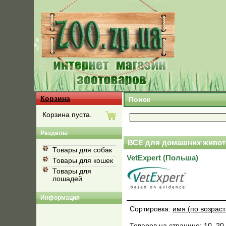
Корзина
Поиск
Корзина пуста.
Разделы
ВСЕ для домашних живот
Товары для собак
VetExpert (Польша)
Товары для кошек
Товары для
лошадей
Информация
Сортировка:
имя (по возрас
Товаров на странице:
10
,
20