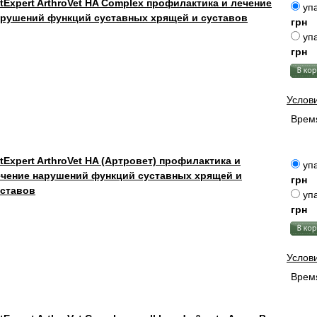
tExpert ArthroVet HA Complex профилактика и лечение
упа
арушений функций суставных хрящей и суставов
грн
упа
грн
Услов
Время
tExpert ArthroVet HA (Артровет) профилактика и
упа
ечение нарушений функций суставных хрящей и
грн
уставов
упа
грн
Услов
Время