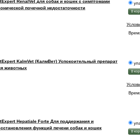
tExpert RenalVet для собак и кошек с симптомами
упа
ронической почечной недостаточности
Услов
Время
tExpert KalmVet (КалмВет) Успокоительный препарат
упа
ля животных
Услов
Время
tExpert Hepatiale Forte Для поддержания и
упа
сстановления функций печени собак и кошек