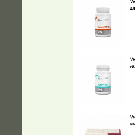
Ve
х
Ve
д
Ve
во