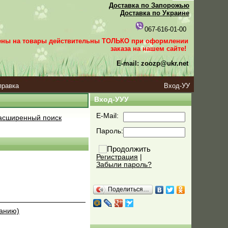
Доставка по Запорожью
Доставка по Украине
067-616-01-00
ены на товары действительны ТОЛЬКО при оформлении
заказа
на нашем сайте!
E-mail: zoozp@ukr.net
правка
Вход-УУ
Вход-УУУ
E-Mail:
сширенный поиск
Пароль:
Регистрация
|
Забыли пароль?
Поделиться…
ванию)