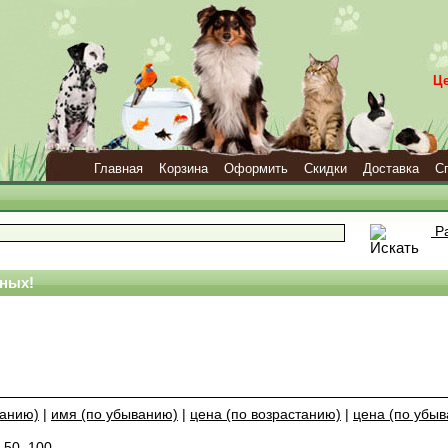
Ц
Главная
Корзина
Оформить
Скидки
Доставка
С
Ра
ных!
танию)
|
имя (по убыванию)
|
цена (по возрастанию)
|
цена (по убы
,
50
,
100