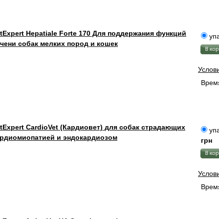
tExpert Hepatiale Forte 170 Для поддержания функций
упа
чени собак мелких пород и кошек
Услов
Время
tExpert CardioVet (Кардиовет) для собак страдающих
упа
ардиомиопатией и эндокардиозом
грн
Услов
Время