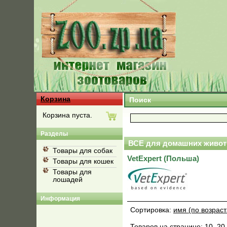
Корзина
Поиск
Корзина пуста.
Разделы
ВСЕ для домашних живот
Товары для собак
VetExpert (Польша)
Товары для кошек
Товары для
лошадей
Информация
Сортировка:
имя (по возрас
Товаров на странице:
10
,
20