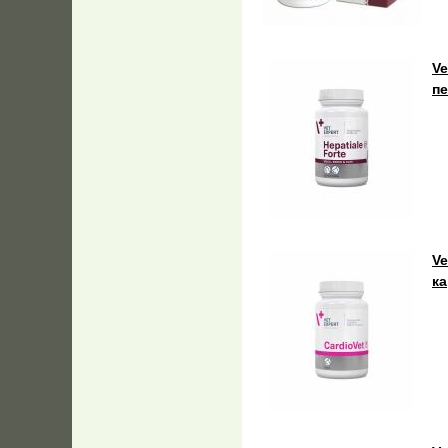
Ve
пе
Ve
к