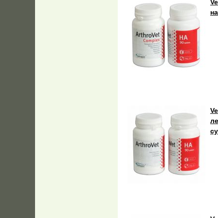
Ve
н
Ve
л
с