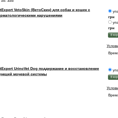
tExpert VetoSkin (ВетоСкин) для собак и кошек с
упа
ерматологическими нарушениями
грн
упа
грн
Услов
Время
tExpert UrinoVet Dog поддержание и восстановление
упа
ункций мочевой системы
Услов
Время