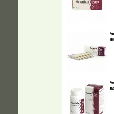
Ve
фу
Ve
во