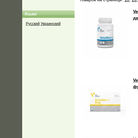
Ve
Языки
д
Русский
Украинский
Ve
ф