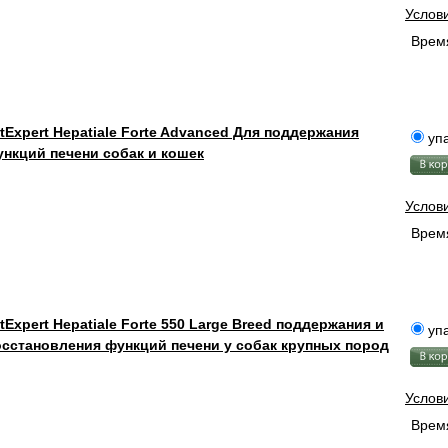
Услов
Время
tExpert Hepatiale Forte Advanced Для поддержания
упа
нкций печени собак и кошек
Услов
Время
tExpert Hepatiale Forte 550 Large Breed поддержания и
упа
сстановления функций печени у собак крупных пород
Услов
Время