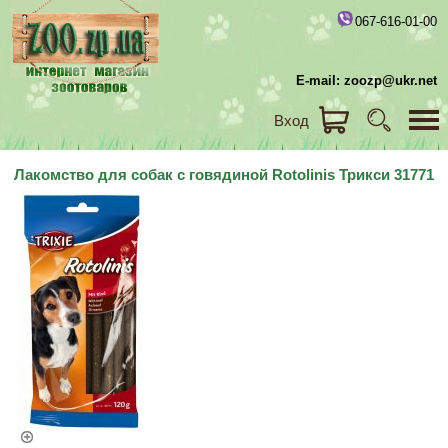
067-616-01-00
E-mail: zoozp@ukr.net
Вход
Лакомство для собак с говядиной Rotolinis Трикси 31771