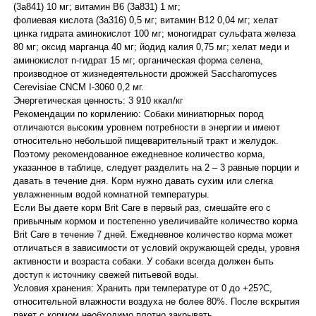
(3a841) 10 мг; витамин В6 (3a831) 1 мг;
фолиевая кислота (3a316) 0,5 мг; витамин В12 0,04 мг; хелат
цинка гидрата аминокислот 100 мг; моногидрат сульфата железа
80 мг; оксид марганца 40 мг; йодид калия 0,75 мг; хелат меди и
аминокислот n-гидрат 15 мг; органическая форма селена,
производное от жизнедеятельности дрожжей Saccharomyces
Cerevisiae CNCM I-3060 0,2 мг.
Энергетическая ценность: 3 910 ккал/кг
Рекомендации по кормлению: Собаки миниатюрных пород
отличаются высоким уровнем потребности в энергии и имеют
относительно небольшой пищеварительный тракт и желудок.
Поэтому рекомендованное ежедневное количество корма,
указанное в таблице, следует разделить на 2 – 3 равные порции и
давать в течение дня. Корм нужно давать сухим или слегка
увлажненным водой комнатной температуры.
Если Вы даете корм Brit Care в первый раз, смешайте его с
привычным кормом и постепенно увеличивайте количество корма
Brit Care в течение 7 дней. Ежедневное количество корма может
отличаться в зависимости от условий окружающей среды, уровня
активности и возраста собаки. У собаки всегда должен быть
доступ к источнику свежей питьевой воды.
Условия хранения: Хранить при температуре от 0 до +25?С,
относительной влажности воздуха не более 80%. После вскрытия
пакет с кормом необходимо плотно закрывать.