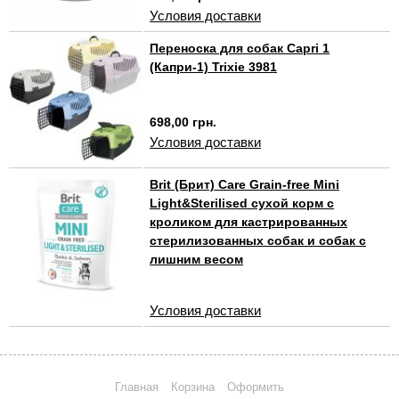
Условия доставки
Переноска для собак Capri 1
(Капри-1) Trixie 3981
698,00 грн.
Условия доставки
Brit (Брит) Care Grain-free Mini
Light&Sterilised сухой корм с
кроликом для кастрированных
стерилизованных собак и собак с
лишним весом
Условия доставки
Главная
Корзина
Оформить