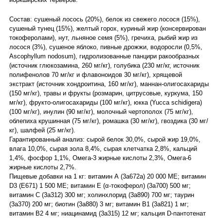
Состав: сушеный лосось (20%), белок из свежего лосося (15%),
сушеный тунец (15%), желтый горох, куриный жир (консервирован
токоферолами), нут, льняное семя (5%), гречиха, рыбий жир из
лосося (3%), сушеное яблоко, пивные дрожжи, водоросли (0,5%,
Ascophyllum nodosum), гидролизованные панцири ракообразных
(источник глюкозамина, 260 мг/кг), голубика (230 мг/кг, источник
полифенолов 70 мг/кг и флавоноидов 30 мг/кг), хрящевой
экстракт (источник хондроитина, 160 мг/кг), маннан-олигосахариды
(150 мг/кг), травы и фрукты (розмарин, цитрусовые, куркума, 150
мг/кг), фрукто-олигосахариды (100 мг/кг), юкка (Yucca schidigera)
(100 мг/кг), инулин (90 мг/кг), молочный чертополох (75 мг/кг),
облепиха крушинная (75 мг/кг), ромашка (30 мг/кг), гвоздика (30 мг/
кг), шалфей (25 мг/кг).
Гарантированный анализ: сырой белок 30,0%, сырой жир 19,0%,
влага 10,0%, сырая зола 8,4%, сырая клетчатка 2,8%, кальций
1,4%, фосфор 1,1%, Омега-3 жирные кислоты 2,3%, Омега-6
жирные кислоты 2,7%.
Пищевые добавки на 1 кг: витамин А (3a672a) 20 000 ME; витамин
D3 (E671) 1 500 ME; витамин E (α-токоферол) (3a700) 500 мг;
витамин С (3a312) 300 мг; холинхлорид (3a890) 700 мг; таурин
(3a370) 200 мг; биотин (3a880) 3 мг; витамин В1 (3a821) 1 мг;
витамин В2 4 мг; ниацинамид (3a315) 12 мг; кальция D-пантотенат