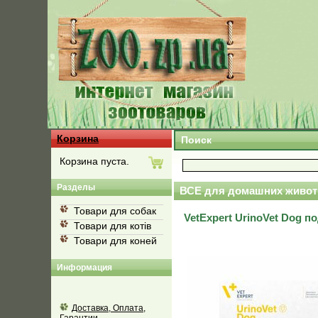
Корзина
Поиск
Корзина пуста.
Разделы
ВСЕ для домашних живот
Товари для собак
VetExpert UrinoVet Dog 
Товари для котів
Товари для коней
Информация
Доставка, Оплата,