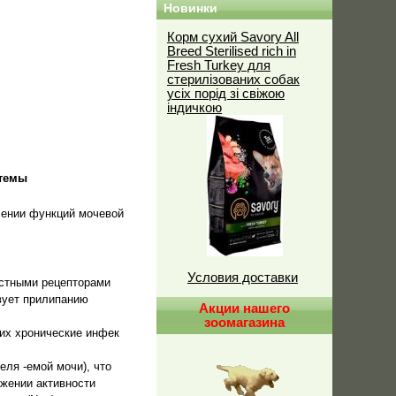
Новинки
Корм сухий Savory All
Breed Sterilised rich in
Fresh Turkey для
стерилізованих собак
усіх порід зі свіжою
індичкою
стемы
влении функций мочевой
Условия доставки
остными рецепторами
вует прилипанию
Акции нашего
зоомагазина
их хронические инфек
еля -емой мочи), что
ижении активности