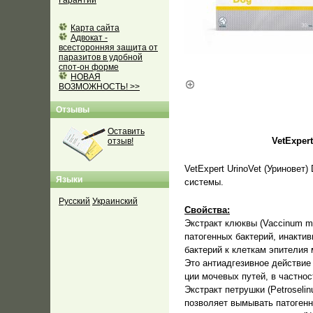
Гарантии
Карта сайта
Адвокат -
всесторонняя защита от
паразитов в удобной
спот-он форме
НОВАЯ
ВОЗМОЖНОСТЬ! >>
Отзывы
Оставить
VetExper
отзыв!
VetExpert UrinoVet (Уринове
Языки
системы.
Русский
Украинский
Свойства:
Экстракт клюквы (Vaccinum m
патогенных бактерий, инакти
бактерий к клеткам эпителия
Это антиадгезивное действи
ции мочевых путей, в частности
Экстракт петрушки (Petroseli
позволяет вымывать патогенн