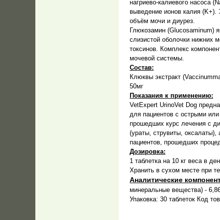
нагриево-калиевого насоса (N
выведение ионов калия (K+).
объём мочи и диурез.
Глюкозамин (Glucosaminum) я
слизистой оболочки нижних м
токсинов. Комплекс компонен
мочевой системы.
Состав:
Клюквы экстракт (Vaccinummac
50мг
Показания к применению:
VetExpert UrinoVet Dog пред
для пациентов с острыми или
прошедших курс лечения с ди
(ураты, струвиты, оксалаты)
пациентов, прошедших процед
Дозировка:
1 таблетка на 10 кг веса в де
Хранить в сухом месте при т
Аналитические компонен
минеральные вещества) - 6,8
Упаковка: 30 таблеток Код тов