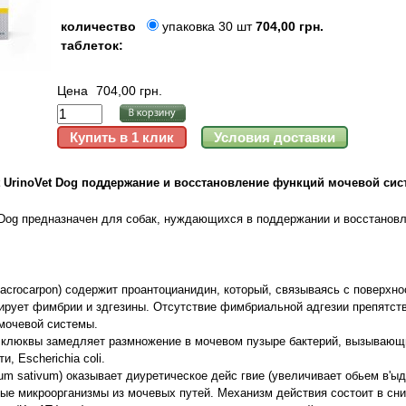
количество
упаковка 30 шт
704,00 грн.
таблеток:
Цена
704,00 грн.
t UrinoVet Dog поддержание и восстановление функций мочевой си
т) Dog предназначен для собак, нуждающихся в поддержании и восстано
acrocarpon) содержит проантоцианидин, который, связываясь с поверхн
вирует фимбрии и здгезины. Отсутствие фимбриальной адгезии препятст
 мочевой системы.
е клюквы замедляет размножение в мочевом пузыре бактерий, вызывающ
, Escherichia coli.
num sativum) оказывает диуретическое дейс гвие (увеличивает обьем в'ыд
ые микроорганизмы из мочевых путей. Механизм действия состоит в сн