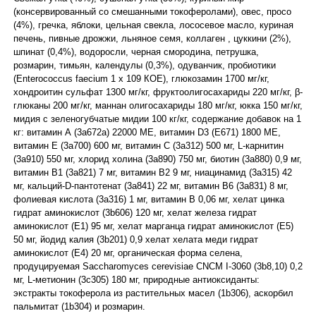
(консервированный со смешанными токоферолами), овес, просо
(4%), гречка, яблоки, цельная свекла, лососевое масло, куриная
печень, пивные дрожжи, льняное семя, коллаген , цуккини (2%),
шпинат (0,4%), водоросли, черная смородина, петрушка,
розмарин, тимьян, календулы (0,3%), одуванчик, пробиотики
(Enterococcus faecium 1 x 109 КОЕ), глюкозамин 1700 мг/кг,
хондроитин сульфат 1300 мг/кг, фруктоолигосахариды 220 мг/кг, β-
глюканы 200 мг/кг, маннан олигосахариды 180 мг/кг, юкка 150 мг/кг,
мидия с зеленогубчатые мидии 100 кг/кг, содержание добавок на 1
кг: витамин А (3a672a) 22000 МЕ, витамин D3 (E671) 1800 МЕ,
витамин E (3a700) 600 мг, витамин C (3a312) 500 мг, L-карнитин
(3a910) 550 мг, хлорид холина (3a890) 750 мг, биотин (3a880) 0,9 мг,
витамин B1 (3a821) 7 мг, витамин B2 9 мг, ниацинамид (3a315) 42
мг, кальций-D-пантотенат (3a841) 22 мг, витамин B6 (3a831) 8 мг,
фолиевая кислота (3a316) 1 мг, витамин B 0,06 мг, хелат цинка
гидрат аминокислот (3b606) 120 мг, хелат железа гидрат
аминокислот (E1) 95 мг, хелат марганца гидрат аминокислот (E5)
50 мг, йодид калия (3b201) 0,9 хелат хелата меди гидрат
аминокислот (E4) 20 мг, органическая форма селена,
продуцируемая Saccharomyces cerevisiae CNCM I-3060 (3b8,10) 0,2
мг, L-метионин (3c305) 180 мг, природные антиоксиданты:
экстракты токоферола из растительных масел (1b306), аскорбил
пальмитат (1b304) и розмарин.