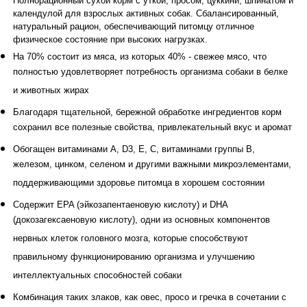
Полнорационный сухой корм с уткой, просом, цуккини, шпинатом и
календулой для взрослых активных собак. Сбалансированный,
натуральный рацион, обеспечивающий питомцу отличное
физическое состояние при высоких нагрузках.
На 70% состоит из мяса, из которых 40% - свежее мясо, что
полностью удовлетворяет потребность организма собаки в белке
и животных жирах
Благодаря тщательной, бережной обработке ингредиентов корм
сохранил все полезные свойства, привлекательный вкус и аромат
Обогащен витаминами A, D3, E, С, витаминами группы В,
железом, цинком, селеном и другими важными микроэлементами,
поддерживающими здоровье питомца в хорошем состоянии
Содержит EPA (эйкозапентаеновую кислоту) и DHA
(докозагексаеновую кислоту), одни из основных компонентов
нервных клеток головного мозга, которые способствуют
правильному функционированию организма и улучшению
интеллектуальных способностей собаки
Комбинация таких злаков, как овес, просо и гречка в сочетании с