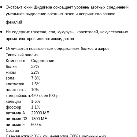
Экстракт юкки Шидигера сокращает уровень азотных соединений,
уменьшая выделение вредных газов и неприятного запаха
фекалий
Не содержит глютена, сои, кукурузы, красителей, искусственных
ароматизаторов или антиоксидантов
Отличается повышенным содержанием белков и жиров
Типичный анализ
Компонент
Содержание
белки
32%
жиры
22%
зола
7,8%
клетчатка
1,5%
влажность
10%
калорийность
420 ккал/100гр
кальций
1,6%
фосфор
1,1%
витамин А
22000 МЕ
витамин D3
1800 МЕ
витамин Е
600 мг
Состав
Свежая утка (40%), сушеная утка (30%), куриный жир