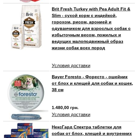
Brit Fresh Turkey with Pea Adult Fit &
Slim - сухой корм с индейкой,
горохом, рисом, аронией и
одуванчиком для взрослых собак с
избыточным весом, пожилых и
ведущих малоподвижный образ
жизни собак всех пород
Условия доставки
Bayer Foresto - Форесто - ошейник
от блох и клещей для собак и кошек,
38 см
1.480,00 грн.
Условия доставки
НексГард Спектра таблетки для
собак от блох, клещей и внутренних