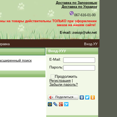
Доставка по Запорожью
Доставка по Украине
067-616-01-00
ены на товары действительны ТОЛЬКО при оформлении
заказа
на нашем сайте!
E-mail: zoozp@ukr.net
правка
Вход-УУ
Вход-УУУ
E-Mail:
сширенный поиск
Пароль:
Регистрация
|
Забыли пароль?
Поделиться…