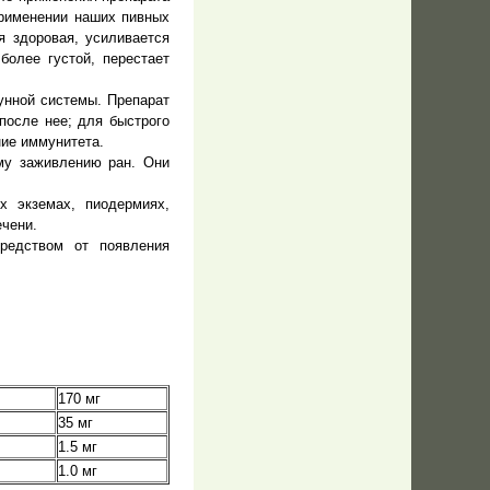
применении наших пивных
я здоровая, усиливается
более густой, перестает
унной системы. Препарат
после нее; для быстрого
ние иммунитета.
му заживлению ран. Они
 экземах, пиодермиях,
ечени.
редством от появления
170 мг
35 мг
1.5 мг
1.0 мг