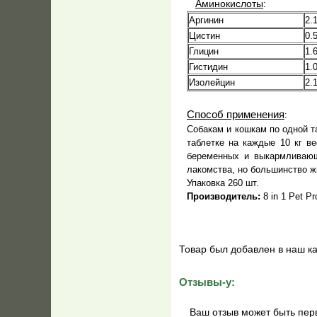
Аминокислоты
:
Аргинин
2.
Цистин
0.
Глицин
1.
Гистидин
1.
Изолейцин
2.
Способ применения
:
Собакам и кошкам по одной т
таблетке на каждые 10 кг в
беременных и выкармливающ
лакомства, но большинство ж
Упаковка 260 шт.
Производитель:
8 in 1 Pet P
Товар был добавлен в наш ка
Отзывы-у:
Ваш отзыв может быть пер