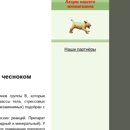
Акции нашего
зоомагазина
Наши партнёры
 чесноком
инов группы В, которые
массы тела, стрессовых
незаменимых) подобран с
еских реакций. Препарат
пидный и минеральный). У
сле применения препарата