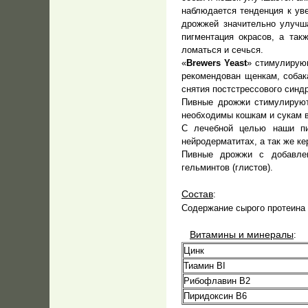
наблюдается тенденция к ув
дрожжей значительно улучша
пигментация окрасов, а так
ломаться и сечься.
«
Brewers Yeast
» стимулирую
рекомендован щенкам, собака
снятия постстрессового синдр
Пивные дрожжи стимулируют
необходимы кошкам и сукам в
С лечебной целью наши пи
нейродерматитах, а так же к
Пивные дрожжи с добавлен
гельминтов (глистов).
Состав
:
Содержание сырого протеина
Витамины и минералы
:
Цинк
Тиамин BI
Рибофлавин В2
Пиридоксин В6