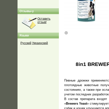
Отзывы-у
Оставить
отзыв!
Языки
Русский
Украинский
8in1 BREWER
Пивные дрожжи применяются
плотоядные животные получ
состояниях, а также при осл
учетом последних разработок
В состав препарата входят 
«
Brewers Yeast
» стимулирует
собак и кошек улучшается ап