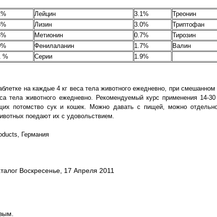
1%
Лейцин
3.1%
Треонин
5%
Лизин
3.0%
Триптофан
6%
Метионин
0.7%
Тирозин
0%
Фенилаланин
1.7%
Валин
1 %
Серии
1.9%
ю
аблетке на каждые 4 кг веса тела животного ежедневно, при смешанном
еса тела животного ежедневно. Рекомендуемый курс применения 14-30
их потомство сук и кошек. Можно давать с пищей, можно отдельн
ивотных поедают их с удовольствием.
roducts, Германия
талог Воскресенье, 17 Апреля 2011
вым.