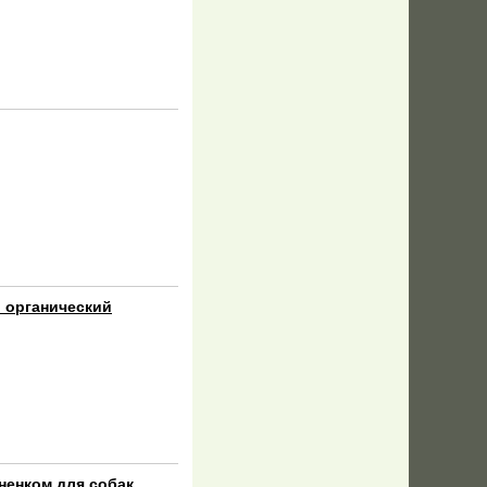
 органический
гненком для собак