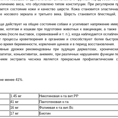
еличению веса, что обусловлено типом конституции. При регулярном 
ется состояние кожи и качество шерсти. Кожа становится эластична
же носового зеркала и третьего века. Шерсть становится блестящей, 
ще действует на общее состояние собаки и усиливает напряжение имм
м, котятам и кошкам при подготовке животных к вакцинации, а также 
ома (после выставок, соревнований и т. п.), когда наблюдается ослабле
 процессы кроветворения в организме и способствуют более быстро
о время беременности, кормления щенков и в период восстановления.
вные дрожжи рекомендованы при зудящих дерматозах, хронических
ератитах, коньюктивитах, анемиях, при различных нарушениях функции п
ием экстракта чеснока является прекрасным профилактическим с
 не менее 41%.
1.45 мг
Никотиновая к-та вит.РР
41 мг
Пантотеновая к-та
16 мг
Фолиевая к-та вит.Вс
17 мг
Биотин