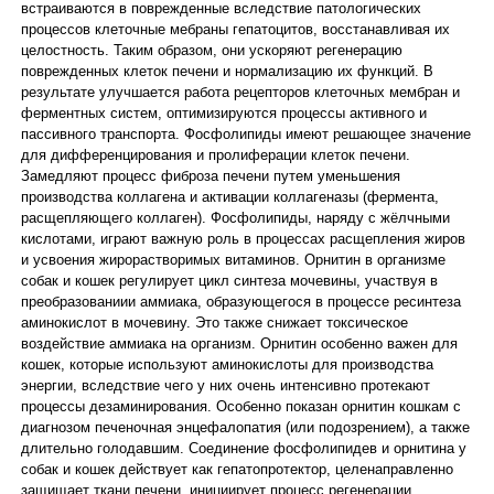
встраиваются в поврежденные вследствие патологических
процессов клеточные мебраны гепатоцитов, восстанавливая их
целостность. Таким образом, они ускоряют регенерацию
поврежденных клеток печени и нормализацию их функций. В
результате улучшается работа рецепторов клеточных мембран и
ферментных систем, оптимизируются процессы активного и
пассивного транспорта. Фосфолипиды имеют решающее значение
для дифференцирования и пролиферации клеток печени.
Замедляют процесс фиброза печени путем уменьшения
производства коллагена и активации коллагеназы (фермента,
расщепляющего коллаген). Фосфолипиды, наряду с жёлчными
кислотами, играют важную роль в процессах расщепления жиров
и усвоения жирорастворимых витаминов. Орнитин в организме
собак и кошек регулирует цикл синтеза мочевины, участвуя в
преобразованиии аммиака, образующегося в процессе ресинтеза
аминокислот в мочевину. Это также снижает токсическое
воздействие аммиака на организм. Орнитин особенно важен для
кошек, которые используют аминокислоты для производства
энергии, вследствие чего у них очень интенсивно протекают
процессы дезаминирования. Особенно показан орнитин кошкам с
диагнозом печеночная энцефалопатия (или подозрением), а также
длительно голодавшим. Соединение фосфолипидев и орнитина у
собак и кошек действует как гепатопротектор, целенаправленно
защищает ткани печени, инициирует процесс регенерации