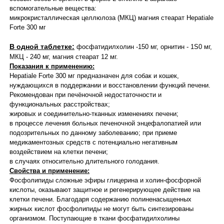
вспомогательные вещества:
микрокристаллическая целлюлоза (МКЦ) магния стеарат Hepatiale
Forte 300 мг
В одной таблетке:
фосфатидилхолин -150 мг, орнитин - 1S0 мг,
МКЦ - 240 мг, магния стеарат 12 мг.
Показания к применению:
Hepatiale Forte 300 мг предназначен для собак и кошек,
нуждающихся в поддержании и восстановлении функций печени.
Рекомендован при печёночной недостаточности и
функциональных расстройствах;
жировых и соединительно-тканных изменениях печени;
в процессе лечения больных печеночной энцефалопатией или
подозрительных по данному заболеванию; при приеме
медикаментозных средств с потенциально негативным
воздействием на клетки печени;
в случаях относительно длительного голодания.
Свойства и применение:
Фосфолипиды сложные эфиры глицерина и холин-фосфорной
кислоты, оказывают защитное и регенерирующее действие на
клетки печени. Благодаря содержанию полиненасыщенных
жирных кислот фосфолипиды не могут быть синтезированы
организмом. Поступающие в ткани фосфатидилхолины