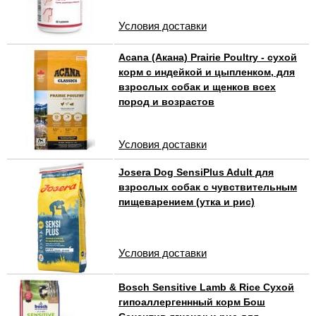
Условия доставки
Acana (Акана) Prairie Poultry - сухой
корм с индейкой и цыпленком, для
взрослых собак и щенков всех
пород и возрастов
Условия доставки
Josera Dog SensiPlus Adult для
взрослых собак с чувствительным
пищеварением (утка и рис)
Условия доставки
Bosch Sensitive Lamb & Rice Сухой
гипоаллергеннный корм Бош