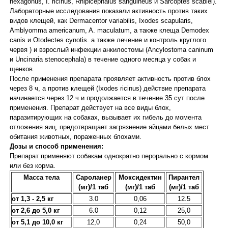
hexagonus, I. ricinus, Rhipicephalus sanguineus и Sarcoptes scabiei).
Лабораторные исследования показали активность против таких
видов клещей, как Dermacentor variabilis, Ixodes scapularis,
Amblyomma americanum, A. maculatum, а также клеща Demodex
canis и Otodectes cynotis. а также лечение и контроль круглого
червя ) и взрослый инфекции анкилостомы (Ancylostoma caninum
и Uncinaria stenocephala) в течение одного месяца у собак и
щенков.
После применения препарата проявляет активность против блох
через 8 ч, а против клещей (Ixodes ricinus) действие препарата
начинается через 12 ч и продолжается в течение 35 сут после
применения. Препарат действует на все виды блох,
паразитирующих на собаках, вызывает их гибель до момента
отложения яиц, предотвращает загрязнение яйцами белых мест
обитания животных, пораженных блохами.
Дозы и способ применения:
Препарат применяют собакам однократно перорально с кормом
или без корма.
Масса тела
Сароланер
Моксидектин
Пирантел
(мг)/1 таб
(мг)/1 таб
(мг)/1 таб
от 1,3 - 2,5 кг
3.0
0,06
12.5
от 2,6 до 5,0 кг
6.0
0,12
25,0
от 5,1 до 10,0 кг
12,0
0,24
50,0