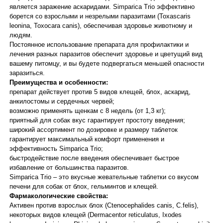
является заражение аскаридами. Simparica Trio эффективно
борется со взрослыми и незрелыми паразитами (Toxascaris
leonina, Toxocara canis), обеспечивая здоровье животному и
людям.
Постоянное использование препарата для профилактики и
лечения разных паразитов обеспечит здоровье и цветущий вид
вашему питомцу, и вы будете подвергаться меньшей опасности
заразиться.
Преимущества и особенности:
препарат действует против 5 видов клещей, блох, аскарид,
анкилостомы и сердечных червей;
возможно применять щенкам с 8 недель (от 1,3 кг);
приятный для собак вкус гарантирует простоту введения;
широкий ассортимент по дозировке и размеру таблеток
гарантирует максимальный комфорт применения и
эффективность Simparica Trio;
быстродействие после введения обеспечивает быстрое
избавление от большинства паразитов.
Simparica Trio – это вкусные жевательные таблетки со вкусом
печени для собак от блох, гельминтов и клещей.
Фармакологические свойства:
Активен против взрослых блох (Ctenocephalides canis, С.felis),
некоторых видов клещей (Dermacentor reticulatus, Ixodes