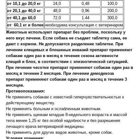
от 10,1 до 20,0 кг
24,0
0,48
100,0
от 20,1 до 40,0 кг
48,0
0,96
200,0
от 40,1 до 60,0
72,0
1.44
300,0
от 60,1 кг и более
необходима консультация с ветеринаром
Животные используют препарат без проблем, поскольку у
него вкус печени. Если собака не съедает таблетку сама, ее
дают с кормом. Не допускается разделение таблетки. При
лечении клещевых и блошиных инвазий препарат применяют
собакам один раз в месяц в течение сезона активности
клещей и блох, в соответствии с эпизоотической ситуацией.
При лечении чесотки препарат применяют собакам один раз в
месяц в течение 2 месяцев. При лечении демодекоза
препарат применяют собакам один раз в месяц в течение 3
месяцев.
Противопоказания:
Не применять собакам с известной гиперчувствительностью к
действующему веществу.
Не применять больным и ослабленным животным.
Не применять щенкам младше 8-недельного возраста и массой
тела менее 1,25 кг без особой надобности и без разрешения
лечащего врача ветеринарной медицины.
Не применять для других видов животных, кроме собак.
Условия хранения: