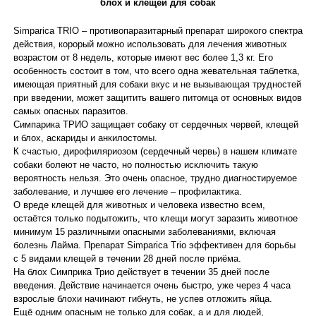
блох и клещей для собак
Simparica TRIO – противопаразитарный препарат широкого спектра
действия, корорый можно использовать для лечения животных
возрастом от 8 недель, которые имеют вес более 1,3 кг. Его
особенность состоит в том, что всего одна жевательная таблетка,
имеющая приятный для собаки вкус и не вызывающая трудностей
при введении, может защитить вашего питомца от основных видов
самых опасных паразитов.
Симпарика ТРИО защищает собаку от сердечных червей, клещей
и блох, аскариды и анкилостомы.
К счастью, дирофиляриозом (сердечный червь) в нашем климате
собаки болеют не часто, но полностью исключить такую
вероятность нельзя. Это очень опасное, трудно диагностируемое
заболевание, и лучшее его лечение – профилактика.
О вреде клещей для животных и человека известно всем,
остаётся только подытожить, что клещи могут заразить животное
минимум 15 различными опасными заболеваниями, включая
болезнь Лайма. Препарат Simparica Trio эффективен для борьбы
с 5 видами клещей в течении 28 дней после приёма.
На блох Симприка Трио действует в течении 35 дней после
введения. Действие начинается очень быстро, уже через 4 часа
взрослые блохи начинают гибнуть, не успев отложить яйца.
Ещё одним опасным не только для собак, а и для людей,