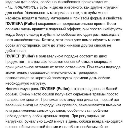
изделия для собак, особенно «китайского» происхождения.
-
НЕ ТРАВМИРУЕТ
зубы и дёсна животного, как другие игрушки
для собак. Уникальность материала в том, что зубы мягко
насквозь входят в толщу материала и при этом форма и свойства
ПУЛЛЕРА (Puller)
сохраняются продолжительное время. Всем
собакам очень нравится подобный эффект, они просто «кайфуют»
когда берут снаряд в зубы и попробовав его один раз, навсегда в
него «влюбляются». Кстати, этот факт уже помог обучить многих
собак аппортировке, хотя до этого никакой другой способ не
действовал.
ПУЛЛЕР (Puller)
в обязательном порядке состоит из двух
предметов – в этом заключается основной смысл снаряда и
принципиальное отличие от всего остального. При таком подходе
значительно повышается интенсивность тренировки,
позволяющая за короткий промежуток времени дать собаке
необходимую нагрузку.
Незаменимую роль
ПУЛЛЕР (Puller)
сыграет в здоровье Вашей
собаки. Очень часто собаки получают серьезные травмы просто
на «ровном месте». Пролежав всю зиму «на диване», первый же
весенний выезд на природу, как правило, заканчиваются вывихом
или растяжением связок суставов, особенно эта проблема
наблюдается у собак крупных пород. При регулярных же
нагрузках, буквально 15-20 минут в день, собака всегда находится
в хорошей физической форме и подобные проблемы ей не