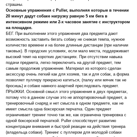
страшны.
Основные упражнения с Puller, выполняя которые в течении
20 минут дадут собаке нагрузку равную 5 км бега в
интенсивном режиме или 2-х часовое занятие с инструктором
на площадке.
БЕГ. При выполнении этого упражнения два предмета дают
возможность заставить бегать собаку не снижая темпа, нужное
количество времени и на более длинные дистанции (при наличии
таковых). В городских условиях, если мало места, поддерживает
высокий темп на коротких дистанциях. При отсутствии навыка
подачи предмета, легко переключить на другой предмет, тем
самым продолжив упражнение. Материал из которого сделан
аксессуар очень легкий как для хозяев, так и для собак, а форма
позволяет пуллеру прекрасно катиться, (палку или мячик так не
бросишь) и собаке намного азартней преследовать предмет.
ПРЫЖКИ. Основной смысл этого упражнения в двух предметах,
потому что в данном случае это не аппортировочный предмет, а
тренировочный снаряд и нет смысла в одном предмете, как не
имеет смысла одна боксерская перчатка. Один предмет
ограничивает тренинг точно так же, как ограничена тренировка с
одной боксерской перчаткой. Puller способствует развитию
концентрации внимания и быстрой реакции на действия тренера
(владельца собаки). Тренинг с пуллером для молодой собаки