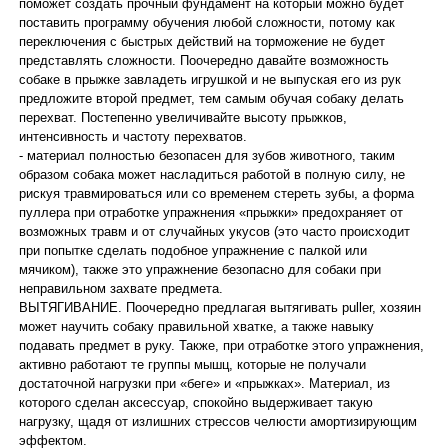
поможет создать прочный фундамент на который можно будет
поставить программу обучения любой сложности, потому как
переключения с быстрых действий на торможение не будет
представлять сложности. Поочередно давайте возможность
собаке в прыжке завладеть игрушкой и не выпуская его из рук
предложите второй предмет, тем самым обучая собаку делать
перехват. Постепенно увеличивайте высоту прыжков,
интенсивность и частоту перехватов.
- материал полностью безопасен для зубов животного, таким
образом собака может насладиться работой в полную силу, не
рискуя травмироваться или со временем стереть зубы, а форма
пуллера при отработке упражнения «прыжки» предохраняет от
возможных травм и от случайных укусов (это часто происходит
при попытке сделать подобное упражнение с палкой или
мячиком), также это упражнение безопасно для собаки при
неправильном захвате предмета.
ВЫТЯГИВАНИЕ. Поочередно предлагая вытягивать puller, хозяин
может научить собаку правильной хватке, а также навыку
подавать предмет в руку. Также, при отработке этого упражнения,
активно работают те группы мышц, которые не получали
достаточной нагрузки при «беге» и «прыжках». Материал, из
которого сделан аксессуар, спокойно выдерживает такую
нагрузку, щадя от излишних стрессов челюсти амортизирующим
эффектом.