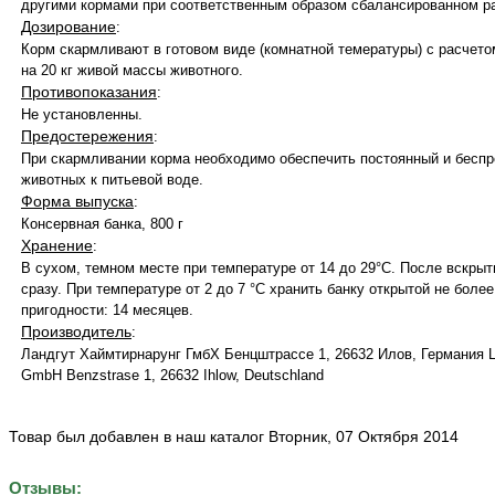
другими кормами при соответственным образом сбалансированном р
Дозирование
:
Корм скармливают в готовом виде (комнатной темературы) с расчетом
на 20 кг живой массы животного.
Противопоказания
:
Не установленны.
Предостережения
:
При скармливании корма необходимо обеспечить постоянный и беспр
животных к питьевой воде.
Форма выпуска
:
Консервная банка, 800 г
Хранение
:
В сухом, темном месте при температуре от 14 до 29°С. После вскрыт
сразу. При температуре от 2 до 7 °С хранить банку открытой не более
пригодности: 14 месяцев.
Производитель
:
Ландгут Хаймтирнарунг ГмбХ Бенцштрассе 1, 26632 Илов, Германия La
GmbH Benzstrase 1, 26632 Ihlow, Deutschland
Товар был добавлен в наш каталог Вторник, 07 Октября 2014
Отзывы: