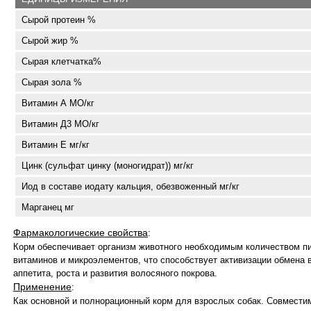
Сырой протеин %
Сырой жир %
Сырая клетчатка%
Сырая зола %
Витамин А МО/кг
Витамин Д3 МО/кг
Витамин Е мг/кг
Цинк (сульфат цинку (моногидрат)) мг/кг
Иод в составе иодату кальция, обезвоженный мг/кг
Марганец мг
Фармакологические свойства
:
Корм обеспечивает организм животного необходимым количеством п
витаминов и микроэлементов, что способствует активизации обмена
аппетита, роста и развития волосяного покрова.
Применение
:
Как основной и полнорационный корм для взрослых собак. Совмести