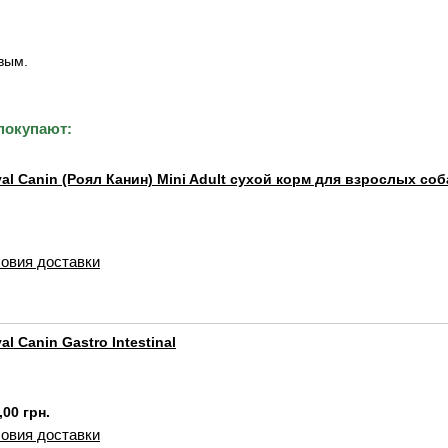
вым.
покупают:
al Canin (Роял Канин) Mini Adult сухой корм для взрослых со
овия доставки
al Canin Gastro Intestinal
,00 грн.
овия доставки