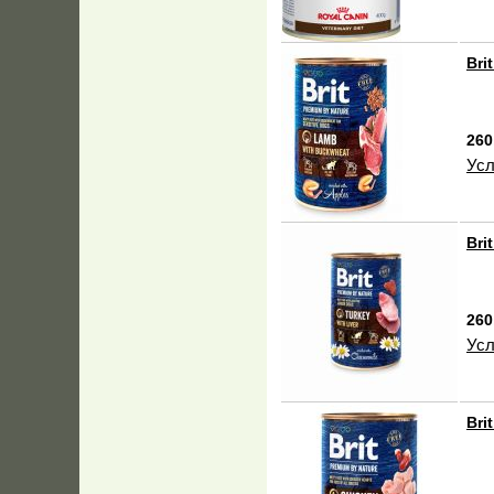
Bri
260
Усл
Bri
260
Усл
Bri