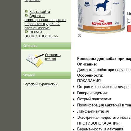
Гарантии
Карта сайта
Ц
Адвокат -
всесторонняя защита от
паразитов в удобной
спот-он форме
НОВАЯ
ВОЗМОЖНОСТЬ! >>
Отзывы
Оставить
Консервы для собак при н
отзыв!
Описание:
Диета для собак при наруше
Языки
Особенности:
ПОКАЗАНИЯ:
Русский
Украинский
Острая и хроническая диарея
Гиперлипидемия
Острый панкреатит
Пролиферация бактерий в то
Лимфангиэктазия
Экзокринная недостаточност
ПРОТИВОПОКАЗАНИЯ:
Беременность и лактация