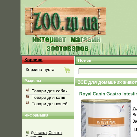
Корзина
Поиск
Корзина пуста.
Разделы
ВСЕ для домашних живот
Товари для собак
Royal Canin Gastro Intesti
Товари для котів
Товари для коней
Ус
В
Информация
За
В
Доставка, Оплата,