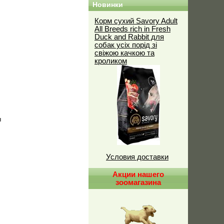
Новинки
Корм сухий Savory Adult
All Breeds rich in Fresh
Duck and Rabbit для
собак усіх порід зі
свіжою качкою та
кроликом
ы
Условия доставки
Акции нашего
зоомагазина