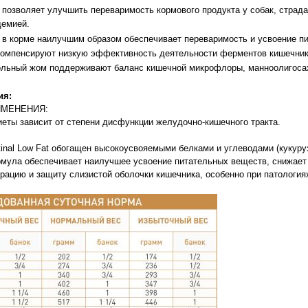
 позволяет улучшить переваримость кормового продукта у собак, страд
демией.
 в корме наилучшим образом обеспечивает переваримость и усвоение п
омпенсируют низкую эффективность деятельности ферментов кишечник
ольный жом поддерживают баланс кишечной микрофлоры, манноолигоса
ия:
ИМЕНЕНИЯ:
еты зависит от степени дисфункции желудочно-кишечного тракта.
stinal Low Fat обогащен высокоусвояемыми белками и углеводами (кукуруз
мула обеспечивает наилучшее усвоение питательных веществ, снижает 
рацию и защиту слизистой оболочки кишечника, особенно при патологиях