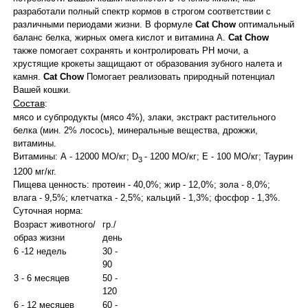
разработали полный спектр кормов в строгом соответствии с
различными периодами жизни. В формуле
Cat Chow
оптимальный
баланс белка, жирных омега кислот и витамина А.
Cat Chow
также помогает сохранять и контролировать РН мочи, а
хрустящие крокеты защищают от образования зубного налета и
камня.
Cat Chow
Помогает реализовать природный потенциал
Вашей кошки.
Состав
:
мясо и субпродукты (мясо 4%), злаки, экстракт растительного
белка (мин. 2% лосось), минеральные вещества, дрожжи,
витамины.
Витамины: А - 12000 МО/кг; D
- 1200 МО/кг; E - 100 МО/кг; Таурин
3
1200 мг/кг.
Пищева ценность: протеин - 40,0%; жир - 12,0%; зола - 8,0%;
влага - 9,5%; клетчатка - 2,5%; кальций - 1,3%; фосфор - 1,3%.
Суточная норма:
Возраст животного/
гр./
образ жизни
день
6 -12 недель
30 -
90
3 - 6 месяцев
50 -
120
6 - 12 месяцев
60 -