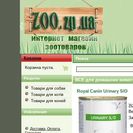
Корзина
Поиск
Корзина пуста.
Разделы
ВСЕ для домашних живот
Товари для собак
Royal Canin Urinary S/O
Товари для котів
Товари для коней
Ус
В
Информация
За
В
Доставка, Оплата,