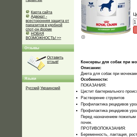
Гарантии
Карта сайта
Ц
Адвокат -
всесторонняя защита от
паразитов в удобной
спот-он форме
НОВАЯ
ВОЗМОЖНОСТЬ! >>
Отзывы
Оставить
отзыв!
Консервы для собак при м
Описание:
Диета для собак при мочека
Языки
Особенности:
ПОКАЗАНИЯ:
Русский
Украинский
Цистит бактериального прои
Растворение струвитов
Профилактика рецидивов уро
Профилактика рецидивов уро
Перед назначением пожилым 
почек.
ПРОТИВОПОКАЗАНИЯ:
Беременность, лактация, рос