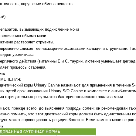
таточность, нарушение обмена веществ
ый)
репаратов, вызывающих подкисление мочи
увеличению объема мочи.
ективно растворяет струвиты.
временно снижает ее насыщение оксалатами кальция и струвитами. Та
видов уролитиаза.
ергичного действия (витамины Е и С, таурин, лютеин) уменьшает дегра
ляет процессы старения.
ия:
ИМЕНЕНИЯ:
диетический корм Urinary Canine назначают для применения в течение 5-
 путей срок назначения Urinary S/O Canine в комплексе с антибиотико
ия отрицательных результатов бактериологического анализа мочи.
начают, прежде всего, до выяснения природы солей; он рекомендован та
Важно помнить, что этот диетический корм должен быть единственным и
одукт может спровоцировать рецидив болезни. Если камни в моче не рас
ву.