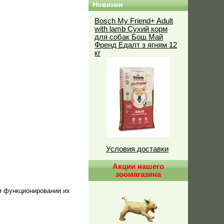
Новинки
Bosch My Friend+ Adult
with lamb Сухий корм
для собак Бош Май
Френд Едалт з ягням 12
кг
Условия доставки
Акции нашего
зоомагазина
м функционировании их