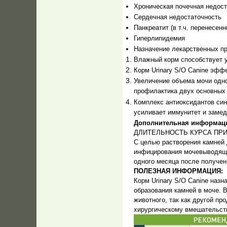
Хроническая почечная недос
Сердечная недостаточность
Панкреатит (в т.ч. перенесенн
Гиперлипидемия
Назначение лекарственных п
Влажный корм способствует 
Корм Urinary S/O Canine эфф
Увеличение объема мочи одно
профилактика двух основных 
Комплекс антиоксидантов син
усиливает иммунитет и замед
Дополнительная информац
ДЛИТЕЛЬНОСТЬ КУРСА ПР
С целью растворения камней 
инфицирования мочевыводящих
одного месяца после получен
ПОЛЕЗНАЯ ИНФОРМАЦИЯ:
Корм Urinary S/O Canine наз
образования камней в моче. 
животного, так как другой пр
хирургическому вмешательст