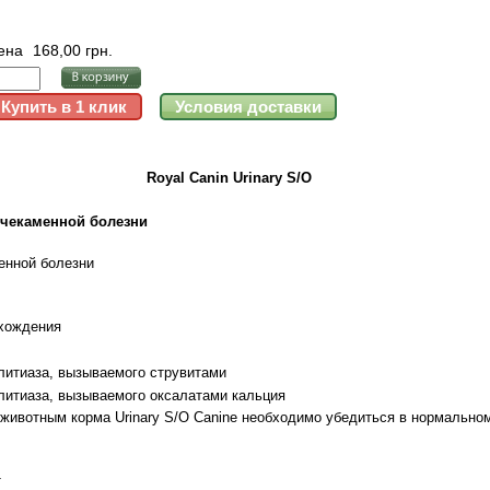
ена
168,00 грн.
Royal Canin Urinary S/O
очекаменной болезни
менной болезни
схождения
литиаза, вызываемого струвитами
литиаза, вызываемого оксалатами кальция
животным корма Urinary S/O Canine необходимо убедиться в нормально
т