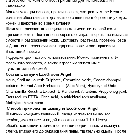
Изготовлен из компонентов, пригодных для использования
человеком
Мягкая моющая основа, протеины овса, экстракты Алое Вера и
ромашки обеспечивают деликатное очищение и бережный уход за
кожей и шерстью во время купания.
Шампунь разработан специально для чувствительной кожи
щенков и котят. Нежная пена хорошо очищает шерсть, не вызывая
сухости и раздражений кожи. Экстракты растений, протеины овса
и Д-пантенол обеспечивают здоровье кожи и рост красивой
блестящей шерсти.
Подходит для частого использования. Можно применять с 1-
месячного возраста, а также взрослым животным с
чувствительной кожей.
Состав шампуня EcoGroom Angel
Aqua, Sodium Laureth Sulphate, Cocamine oxide, Cocamidopropyl
betaine, Extract Aloe Barbadensis (Aloe Vera), Hydrolyzed Oats,
Chamomilla Recutita Extract, D-Panthenol, Allantoin, Propyleneglycol,
Tetrasodium EDTA, Citric acid, Methlchloroisothiazolinone,
Methylisothiazolinone
Способ применения шампуня EcoGroom Angel
Шампунь концентрированный, перед использованием его
необходимо развести водой в соотношении 1:10. Перед
обработкой смочить животное теплой водой, нанести шампунь,
слегка втирая его до образования пены, тщательно смыть. После