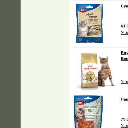
Суш
61,
Усл
Roy
Бен
Усл
Лак
79,
Усл