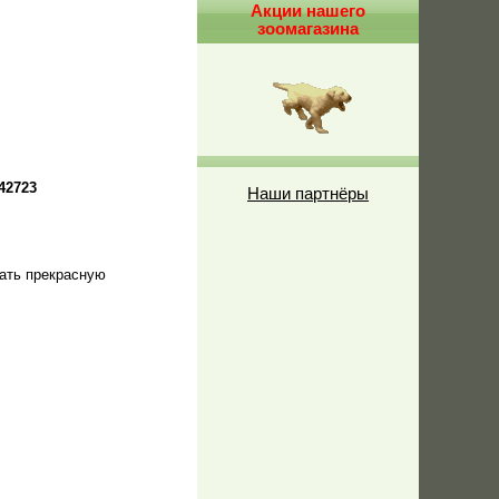
Акции нашего
зоомагазина
42723
Наши партнёры
ать прекрасную