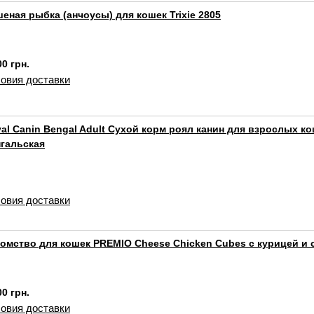
еная рыбка (анчоусы) для кошек Trixie 2805
00 грн.
овия доставки
al Canin Bengal Adult Сухой корм роял канин для взрослых к
гальская
овия доставки
омство для кошек PREMIO Cheese Chicken Cubes с курицей и 
00 грн.
овия доставки