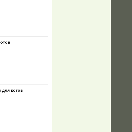
котов
и для котов