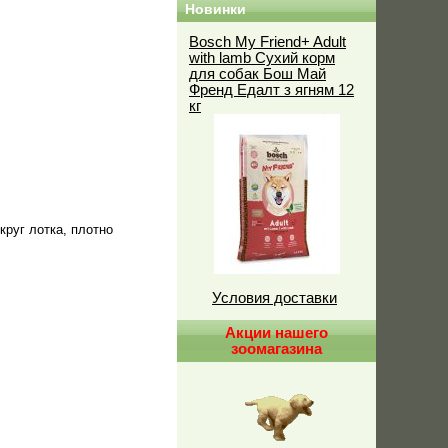
Новинки
Bosch My Friend+ Adult
with lamb Сухий корм
для собак Бош Май
Френд Едалт з ягням 12
кг
круг лотка, плотно
Условия доставки
Акции нашего
зоомагазина