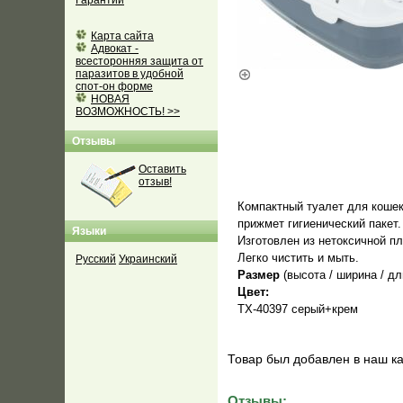
Гарантии
Карта сайта
Адвокат -
всесторонняя защита от
паразитов в удобной
спот-он форме
НОВАЯ
ВОЗМОЖНОСТЬ! >>
Отзывы
Оставить
отзыв!
Компактный туалет для кошек 
прижмет гигиенический пакет.
Языки
Изготовлен из нетоксичной п
Легко чистить и мыть.
Русский
Украинский
Размер
(высота / ширина / дл
Цвет:
TX-40397 серый+крем
Товар был добавлен в наш ка
Отзывы: