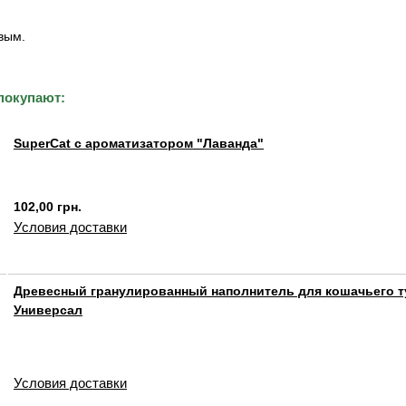
вым.
покупают:
SuperCat с ароматизатором "Лаванда"
102,00 грн.
Условия доставки
Древесный гранулированный наполнитель для кошачьего т
Универсал
Условия доставки