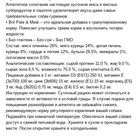
Аппетитное сочетание настоящих кусочков мяса и мясных
субпродуктов в паштете удовлетворит вкусы даже самых
требовательных собак-гурманов.
• Brit Pate & Meat – это идеальная добавка к гранулированному
корму. Помогает улучшить прием корма и восполнить потерю
жидкости.
• Без глютена – Без сои – Без ГМО
Состав: мясо оленины 26%, мясо курицы 24%, целая печень
курицы 8%, сердце и легкие 12%, бульон 28,5%, минералы 1%,
лососевое масло 0,5%.
Аналитические составляющие: сырой протеин 11,0 %, жир 9,0 %,
сырая зола 6,5 %, влажность 75,0 %, сырая клетчатка 0,4%.
Пищевые добавки в 1 кг: витамин D3 (E671) 250 IU, витамин E
(3a700) 100 мг, цинк (3b606) 15 мг, железо (E1) 10 мг, марганец (E5)
3 мг, йод (3b201) 0,75 мг, медь (E4) 0,5 мг, биотин 0,2 мг.
Инструкции по кормлению: Суточный рацион может отличаться в
зависимости от активности и условий среды. В случае подачи для
повышения разнообразия и аппетита не забывайте снизить
рекомендуемую норму регулярного кормления вашей собаки.
Подавайте при комнатной температуре. Обеспечьте вашей собаке
доступ к свежей питьевой воде. Храните в сухом и прохладном
месте. После открытия храните в холодильнике.