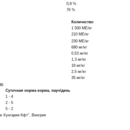
0,8 %
76 %
Количество
1 500 МЕ/кг
210 МЕ/кг
230 МЕ/кг
680 мг/кг
0,53 мг/кг
1,3 мг/кг
18 мг/кг
2,5 мг/кг
35 мг/кг
ию
:
Суточная норма корма, пауч
/
день
1 - 4
2 - 5
5 - 2
е Хунгария Кфт", Венгрия