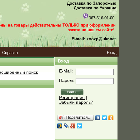
Доставка по Запорожью
Доставка по Украине
067-616-01-00
ены на товары действительны ТОЛЬКО при оформлении
заказа
на нашем сайте!
E-mail: zoozp@ukr.net
Справка
Вход
Вход
E-Mail:
сширенный поиск
Пароль:
ч
Регистрация
|
Забыли пароль?
Поделиться…