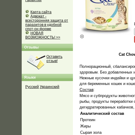
Гарантии
Карта сайта
Адвокат -
всесторонняя защита от
паразитов в удобной
спот-он форме
НОВАЯ
ВОЗМОЖНОСТЬ! >>
Отзывы
Cat Cho
Оставить
отзыв!
Полнорационный, сбалансиров
здоровым. Без добавленных и
Языки
Нежные кусочки индейки и цу
для беременных кошек и коше
Русский
Украинский
Состав
:
Мясо и субпродукты животног
рыбы, продукты переработки 
дегидратированных кабачков,
Аналитический состав
Протеин
Жиры
Сырая зола