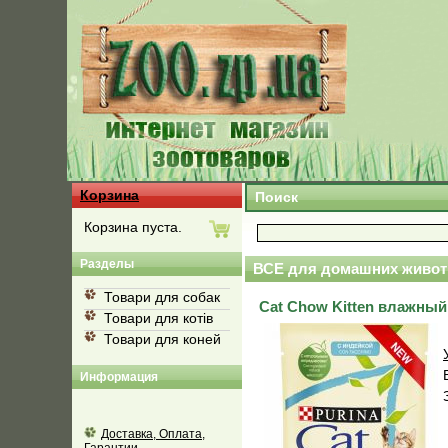
Корзина
Поиск
Корзина пуста.
Разделы
ВСЕ для домашних живот
Товари для собак
Cat Chow Kitten влажный
Товари для котів
Товари для коней
Информация
Доставка, Оплата,