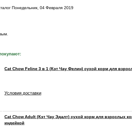
аталог Понедельник, 04 Февраля 2019
вым.
покупают:
Cat Chow Feline 3 в 1 (Кэт Чау Фелин) сухой корм для взро
Условия доставки
Cat Chow Adult (Кэт Чау Эдалт) сухой корм для взрослых ко
индейкой