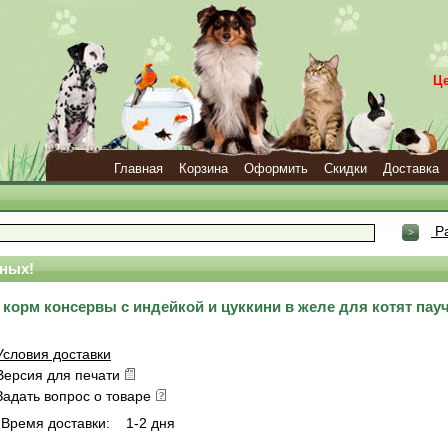
Ц
Главная
Корзина
Оформить
Скидки
Доставка
Ра
ных!
 корм консервы с индейкой и цуккини в желе для котят пау
Условия доставки
Версия для печати
Задать вопрос о товаре
Время доставки:
1-2 дня