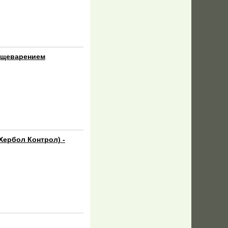
пищеварением
 Хербол Контрол) -