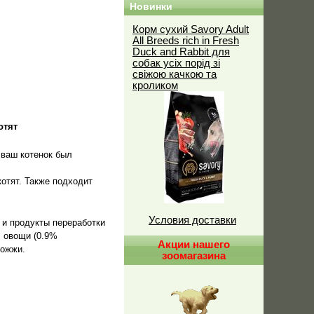
Новинки
Корм сухий Savory Adult
All Breeds rich in Fresh
Duck and Rabbit для
собак усіх порід зі
свіжою качкою та
кроликом
отят
 ваш котенок был
отят. Также подходит
Условия доставки
 и продукты переработки
, овощи (0.9%
Акции нашего
рожжи.
зоомагазина