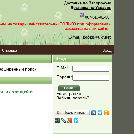
Доставка по Запорожью
Доставка по Украине
067-616-01-00
ены на товары действительны ТОЛЬКО при оформлении
заказа
на нашем сайте!
E-mail: zoozp@ukr.net
Справка
Вход
Вход
E-Mail:
сширенный поиск
Пароль:
авных хрящей и
Регистрация
|
Забыли пароль?
Поделиться…