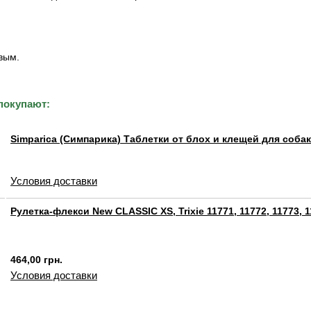
вым.
покупают:
Simparica (Симпарика) Таблетки от блох и клещей для собак
Условия доставки
Рулетка-флекси New CLASSIC XS, Trixie 11771, 11772, 11773, 
464,00 грн.
Условия доставки