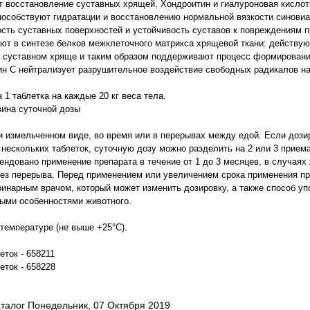
т восстановление суставных хрящей. Хондроитин и гиалуроновая кисло
пособствуют гидратации и восстановлению нормальной вязкости синовиа
сть суставных поверхностей и устойчивость суставов к повреждениям 
уют в синтезе белков межклеточного матрикса хрящевой ткани: действу
в суставном хряще и таким образом поддерживают процесс формировани
н C нейтрализует разрушительное воздействие свободных радикалов на
1 таблетка на каждые 20 кг веса тела.
вина суточной дозы
 измельченном виде, во время или в перерывах между едой. Если дозир
нескольких таблеток, суточную дозу можно разделить на 2 или 3 прием
ндовано применение препарата в течение от 1 до 3 месяцев, в случаях
без перерыва. Перед применением или увеличением срока применения п
ринарным врачом, который может изменить дозировку, а также способ уп
ыми особенностями животного.
температуре (не выше +25°С).
еток - 658211
леток - 658228
аталог Понедельник, 07 Октября 2019