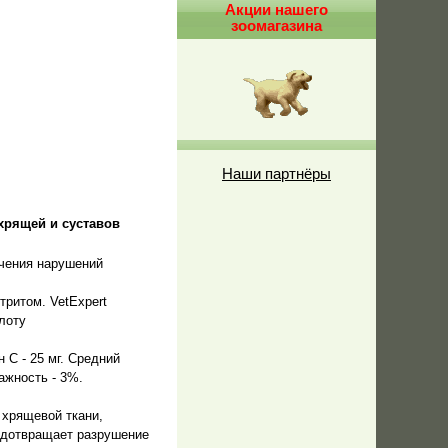
Акции нашего
зоомагазина
Наши партнёры
 хрящей и суставов
ечения нарушений
ритом. VetExpert
лоту
 C - 25 мг. Средний
лажность - 3%.
 хрящевой ткани,
едотвращает разрушение