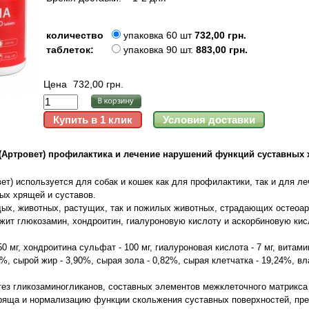
количество
упаковка 60 шт
732,00 грн.
таблеток:
упаковка 90 шт.
883,00 грн.
Цена
732,00 грн.
A (Артровет) профилактика и лечение нарушений функций суставных
овет) используется для собак и кошек как для профилактики, так и для л
ых хрящей и суставов.
ых, животных, растущих, так и пожилых животных, страдающих остеоарт
ержит глюкозамин, хондроитин, гиалуроновую кислоту и аскорбиновую кис
 мг, хондроитина сульфат - 100 мг, гиалуроновая кислота - 7 мг, витамин
3%, сырой жир - 3,90%, сырая зола - 0,82%, сырая клетчатка - 19,24%, в
ез гликозаминогликанов, составных элементов межклеточного матрикса
ряща и нормализацию функции скольжения суставных поверхностей, пр