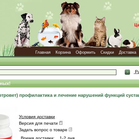
Ц
Главная
Корзина
Оформить
Скидки
Доставка
Ра
ных!
(Артровет) профилактика и лечение нарушений функций суст
Условия доставки
Версия для печати
Задать вопрос о товаре
Время доставки:
1-2 дня