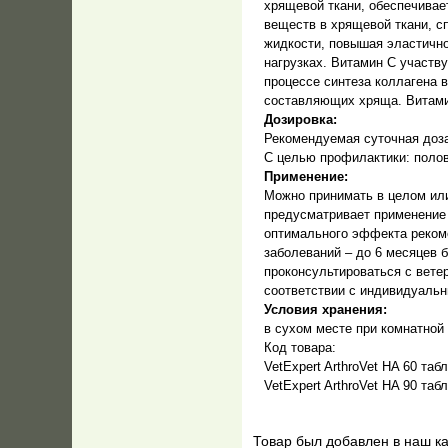
хрящевой ткани, обеспечивае
веществ в хрящевой ткани, с
жидкости, повышая эластично
нагрузках. Витамин C участв
процессе синтеза коллагена 
составляющих хряща. Витами
Дозировка:
Рекомендуемая суточная доза 
С целью профилактики:
поло
Применение:
Можно принимать в целом или
предусматривает применение 
оптимального эффекта рекоме
заболеваний – до 6 месяцев 
проконсультироваться с вете
соответствии с индивидуальн
Условия хранения:
в сухом месте при комнатной 
Код товара:
VetExpert ArthroVet HA 60 табл
VetExpert ArthroVet HA 90 таб
Товар был добавлен в наш к