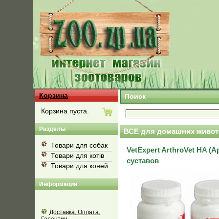
Корзина
Поиск
Корзина пуста.
Разделы
ВСЕ для домашних живот
Товари для собак
VetExpert ArthroVet HA 
Товари для котів
суставов
Товари для коней
Информация
Доставка, Оплата,