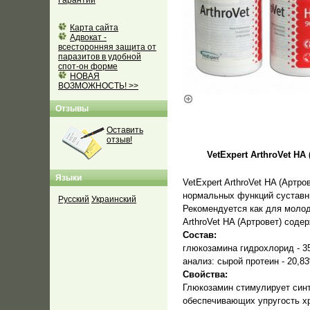
Гарантии
Карта сайта
Адвокат -
всесторонняя защита от
паразитов в удобной
спот-он форме
НОВАЯ
ВОЗМОЖНОСТЬ! >>
Отзывы
Оставить
отзыв!
VetExpert ArthroVet H
Языки
VetExpert ArthroVet HA (Артр
нормальных функций суставн
Русский
Украинский
Рекомендуется как для молод
ArthroVet HA (Артровет) сод
Состав:
глюкозамина гидрохлорид - 350
анализ: сырой протеин - 20,8
Свойства:
Глюкозамин стимулирует синт
обеспечивающих упругость х