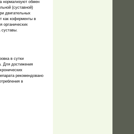
та нормализуют обмен
льной (суставной)
при двигательных
ют как коферменты в
я органических
 суставы.
овка в сутки
а. Для достижения
 хронических
репарата рекомендовано
отребления в