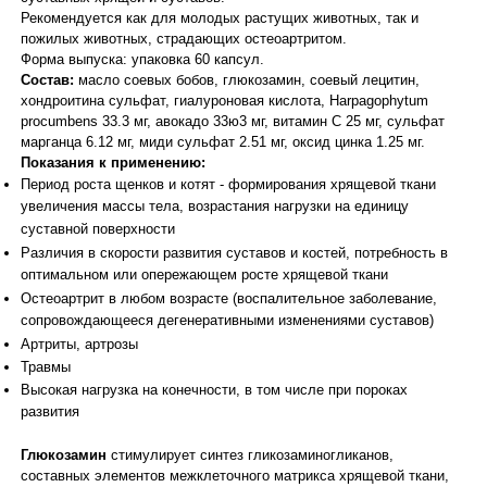
Рекомендуется как для молодых растущих животных, так и
пожилых животных, страдающих остеоартритом.
Форма выпуска: упаковка 60 капсул.
Состав:
масло соевых бобов, глюкозамин, соевый лецитин,
хондроитина сульфат, гиалуроновая кислота, Harpagophytum
procumbens 33.3 мг, авокадо 33ю3 мг, витамин С 25 мг, сульфат
марганца 6.12 мг, миди сульфат 2.51 мг, оксид цинка 1.25 мг.
Показания к применению:
Период роста щенков и котят - формирования хрящевой ткани
увеличения массы тела, возрастания нагрузки на единицу
суставной поверхности
Различия в скорости развития суставов и костей, потребность в
оптимальном или опережающем росте хрящевой ткани
Остеоартрит в любом возрасте (воспалительное заболевание,
сопровождающееся дегенеративными изменениями суставов)
Артриты, артрозы
Травмы
Высокая нагрузка на конечности, в том числе при пороках
развития
Глюкозамин
стимулирует синтез гликозаминогликанов,
составных элементов межклеточного матрикса хрящевой ткани,