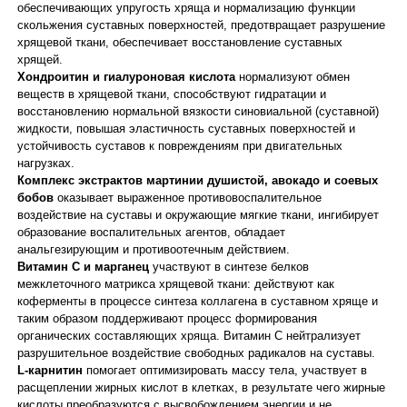
обеспечивающих упругость хряща и нормализацию функции
скольжения суставных поверхностей, предотвращает разрушение
хрящевой ткани, обеспечивает восстановление суставных
хрящей.
Хондроитин и гиалуроновая кислота
нормализуют обмен
веществ в хрящевой ткани, способствуют гидратации и
восстановлению нормальной вязкости синовиальной (суставной)
жидкости, повышая эластичность суставных поверхностей и
устойчивость суставов к повреждениям при двигательных
нагрузках.
Комплекс экстрактов мартинии душистой, авокадо и соевых
бобов
оказывает выраженное противовоспалительное
воздействие на суставы и окружающие мягкие ткани, ингибирует
образование воспалительных агентов, обладает
анальгезирующим и противоотечным действием.
Витамин C и марганец
участвуют в синтезе белков
межклеточного матрикса хрящевой ткани: действуют как
коферменты в процессе синтеза коллагена в суставном хряще и
таким образом поддерживают процесс формирования
органических составляющих хряща. Витамин C нейтрализует
разрушительное воздействие свободных радикалов на суставы.
L-карнитин
помогает оптимизировать массу тела, участвует в
расщеплении жирных кислот в клетках, в результате чего жирные
кислоты преобразуются с высвобождением энергии и не