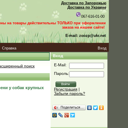
Доставка по Запорожью
Доставка по Украине
067-616-01-00
ены на товары действительны ТОЛЬКО при оформлении
заказа
на нашем сайте!
E-mail: zoozp@ukr.net
Справка
Вход
Вход
E-Mail:
сширенный поиск
Пароль:
чени у собак крупных
Регистрация
|
Забыли пароль?
Поделиться…