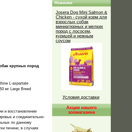
Новинки
Josera Dog Mini Salmon &
Chicken - сухой корм для
взрослых собак
миниатюрных и мелких
пород с лососем,
курицей и нежным
соусом
 собак крупных пород
ine L-aspartate
0 мг Large Breed
Условия доставки
Акции нашего
ии и восстановлении
зоомагазина
ировых и соединительно-
льных по данному
ки печени; в случаях