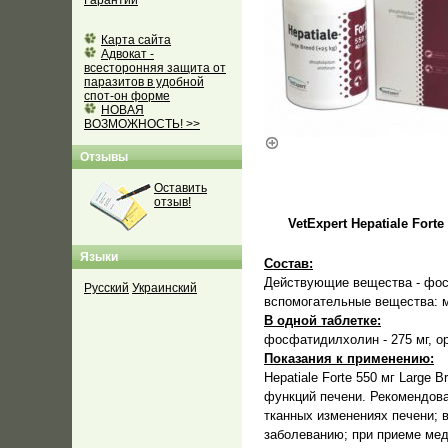
Гарантии
Карта сайта
Адвокат -
всесторонняя защита от
паразитов в удобной
спот-он форме
НОВАЯ
ВОЗМОЖНОСТЬ! >>
Отзывы
Оставить
отзыв!
VetExpert Hepatiale For
Языки
Состав:
Действующие вещества - фосф
Русский
Украинский
вспомогательные вещества: м
В одной таблетке:
фосфатидилхолин - 275 мг, орн
Показания к применению:
Hepatiale Forte 550 мг Larg
функций печени. Рекомендова
тканных изменениях печени; 
заболеванию; при приеме мед