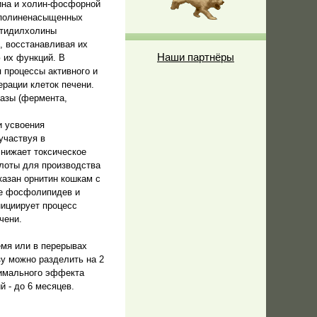
ина и холин-фосфорной
ю полиненасыщенных
атидилхолины
, восстанавливая их
Наши партнёры
 их функций. В
 процессы активного и
рации клеток печени.
азы (фермента,
и усвоения
участвуя в
снижает токсическое
слоты для производства
казан орнитин кошкам с
ие фосфолипидев и
нициирует процесс
чени.
емя или в перерывах
зу можно разделить на 2
тимального эффекта
й - до 6 месяцев.