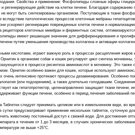
олодания. Свойства и применение: Фосфолипиды сложные эфиры глицер
е и регенерирующее действие на клетки печени. Благодаря содержани
не могут быть синтезированы организмом. Поступающие в ткани фосф
 вследствие патологических процессов клеточные мебраны гепатоцитов
 они ускоряют регенерацию поврежденных клеток печени и нормализацию
а рецепторов клеточных мембран и ферментных систем, оптимизируются
фолипиды имеют решающее значение для дифференцирования и пролифе
ечени путем уменьшения производства коллагена и активации коллаген
ными кислотами, играют важную роль в процессах расщепления жиров 
Орнитин в организме собак и кошек регулирует цикл синтеза мочевины, 
разующегося в процессе ресинтеза аминокислот в мочевину. Это также 
низм. Орнитин особенно важен для кошек, которые используют аминоки
них очень интенсивно протекают процессы дезаминирования. Особенно по
алопатия (или подозрением), а также длительно голодавшим. Соединен
ствует как гепатопротектор, целенаправленно защищает ткани печени, и
оддерживает функции печени, особенно в период лечения заболеваний пе
ла Таблетки следует принимать целиком или в измельченном виде, во вр
в сутки предусматривает применение нескольких таблеток, суточную до
ечить животному постоянный доступ к свежей воде. Для достижения оп
парата в течение от 1 до 3 месяцев, в случаях хронических заболевани
емпературе не выше +25°С.