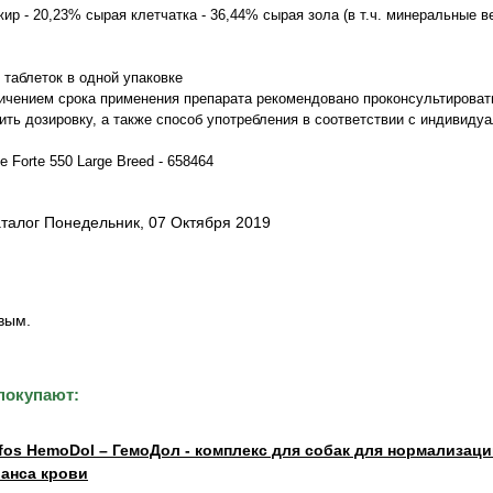
ир - 20,23% сырая клетчатка - 36,44% сырая зола (в т.ч. минеральные в
40 таблеток в одной упаковке
ичением срока применения препарата рекомендовано проконсультироват
ить дозировку, а также способ употребления в соответствии с индивид
e Forte 550 Large Breed - 658464
аталог Понедельник, 07 Октября 2019
вым.
покупают:
fos HemoDol – ГемоДол - комплекс для собак для нормализац
анса крови