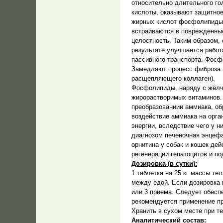
относительно длительного г
кислоты, оказывают защитно
жирных кислот фосфолипиды 
встраиваются в поврежденные
целостность. Таким образом,
результате улучшается работ
пассивного транспорта. Фос
Замедляют процесс фиброза п
расщепляющего коллаген).
Фосфолипиды, наряду с жёлч
жирорастворимых витаминов. 
преобразованиии аммиака, об
воздействие аммиака на орга
энергии, вследствие чего у 
диагнозом печеночная энцеф
орнитина у собак и кошек дей
регенерации гепатоцитов и п
Дозировка (в сутки):
1 таблетка на 25 кг массы те
между едой. Если дозировка 
или 3 приема. Следует обесп
рекомендуется применение пре
Хранить в сухом месте при т
Аналитический состав: