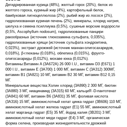
Дегидрированная курица (48%), желтый горох (20%), белок из
желтого гороха, куриный жир (4%), картофельный белок,
бамбуковая лигноцеллюлоза (2%), рыбий жир из лосося (2%),
гидролизованная куриная печень (2%), минералы, хлорид натрия,
шелуха и семена псиллиума (0,5%), сушеные морские водоросли
(0,5%, Ascophyllum nodosum), гидролизованные панцири
ракообразных (источник глюкозамина сульфата, 0,035%),
гидролизованные хрящи (источник сульфата хондроитина,
0,023%), экстракт дрожжей (источник маннан-олигосахаридов,
0,018%), β-глюканы (0,018%), облепиха (0,015%), фрукто-
олигосахариды (0,012%), мохаве юкка (0,012%).
Витамины:Витамин A (3A672A) 26 000 I.U., витамин D3 (E671) 1
000 I.U., витамин Е (3A700) 1 000 МГ, витамин C (3A312) 300МГ,
витамин B1 (3A821) 10 МГ, витамин B2 30 МГ, витамин B12 0,15
МГ.
Минеральные вещества:Холин хлорид (3A890) 2 300 МГ, биотин
(3A880) 3 МГ, ниацинамид (3A315) 60 МГ, кальциЯ -D-пантотенат
(3A841) 60 МГ, витамин B6 (3A831) 35 МГ, фоливая кислота
(3A316) 15 МГ, аминокислотный хелат цинка гидрат (3B606) 110 МГ,
аминокислотный хелат железа гидрат (Е1) 55 МГ, аминокислотный
хелат марганца гидрат (Е5) 35 МГ, йодид калия (3B201) 3 МГ,
аминокислотный хелат меди гидрат (Е4) 3 МГ, органическая
форма селена, производная жизнедеятельности дрожжей