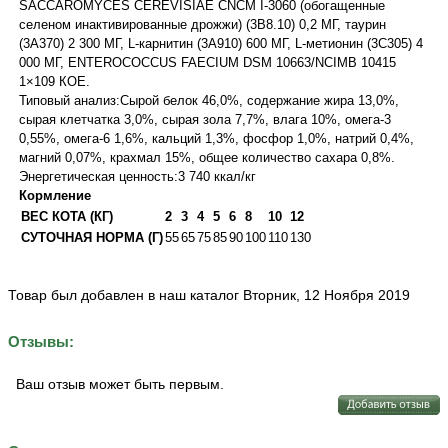
SACCAROMYCES CEREVISIAE CNCM I-3060 (обогащенные
селеном инактивированные дрожжи) (3B8.10) 0,2 МГ, таурин
(3A370) 2 300 МГ, L-карнитин (3A910) 600 МГ, L-метионин (3C305) 4
000 МГ, ENTEROCOCCUS FAECIUM DSM 10663/NCIMB 10415
1×109 КОЕ.
Типовый анализ:Сырой белок 46,0%, содержание жира 13,0%,
сырая клетчатка 3,0%, сырая зола 7,7%, влага 10%, омега-3
0,55%, омега-6 1,6%, кальций 1,3%, фосфор 1,0%, натрий 0,4%,
магний 0,07%, крахмал 15%, общее количество сахара 0,8%.
Энергетическая ценность:3 740 ккал/кг
Кормление
ВЕС КОТА (КГ)
2
3
4
5
6
8
10
12
СУТОЧНАЯ НОРМА (Г)
55
65
75
85
90
100
110
130
Товар был добавлен в наш каталог Вторник, 12 Ноября 2019
Отзывы:
Ваш отзыв может быть первым.