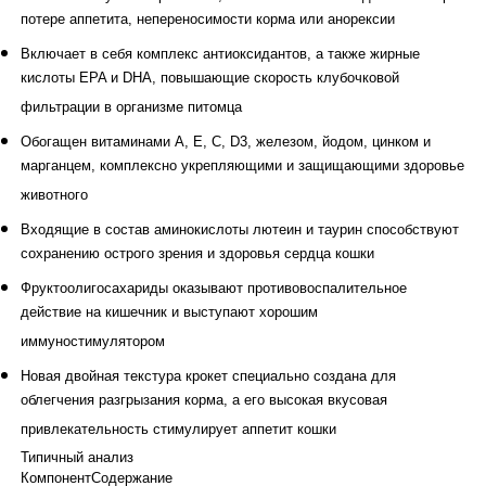
потере аппетита, непереносимости корма или анорексии
Включает в себя комплекс антиоксидантов, а также жирные
кислоты EPA и DHA, повышающие скорость клубочковой
фильтрации в организме питомца
Обогащен витаминами А, Е, С, D3, железом, йодом, цинком и
марганцем, комплексно укрепляющими и защищающими здоровье
животного
Входящие в состав аминокислоты лютеин и таурин способствуют
сохранению острого зрения и здоровья сердца кошки
Фруктоолигосахариды оказывают противовоспалительное
действие на кишечник и выступают хорошим
иммуностимулятором
Новая двойная текстура крокет специально создана для
облегчения разгрызания корма, а его высокая вкусовая
привлекательность стимулирует аппетит кошки
Типичный анализ
Компонент
Содержание