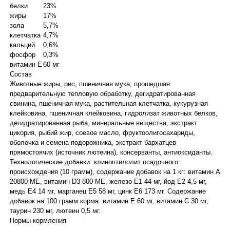
белки
23%
жиры
17%
зола
5,7%
клетчатка
4,7%
кальций
0,6%
фосфор
0,3%
витамин Е
60 мг
Состав
Животные жиры, рис, пшеничная мука, прошедшая
предварительную тепловую обработку, дегидратированная
свинина, пшеничная мука, растительная клетчатка, кукурузная
клейковина, пшеничная клейковина, гидролизат животных белков,
дегидратированная рыба, минеральные вещества, экстракт
цикория, рыбий жир, соевое масло, фруктоолигосахариды,
оболочка и семена подорожника, экстракт бархатцев
прямостоячих (источник лютеина), консерванты, антиоксиданты.
Технологические добавки: клиноптилолит осадочного
происхождения (10 грамм), содержание добавок на 1 кг: витамин А
20800 МЕ, витамин D3 800 МЕ, железо Е1 44 мг, йод Е2 4,5 мг,
медь Е4 14 мг, марганец Е5 58 мг, цинк Е6 173 мг. Содержание
добавок на 100 грамм корма: витамин Е 60 мг, витамин С 30 мг,
таурин 230 мг, лютеин 0,5 мг.
Нормы кормления