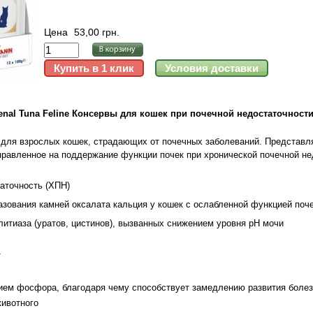
Цена
53,00 грн.
enal Tuna Feline Консервы для кошек при почечной недостаточности
для взрослых кошек, страдающих от почечных заболеваний. Представл
правленное на поддержание функции почек при хронической почечной не
аточность (ХПН)
зования камней оксалата кальция у кошек с ослабленной функцией поч
итиаза (уратов, цистинов), вызванных снижением уровня рН мочи
т
ием фосфора, благодаря чему способствует замедлению развития болез
животного