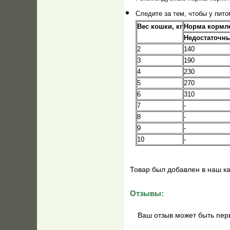
Следите за тем, чтобы у пито
Вес кошки, кг
Норма кормле
Недостаточны
2
140
3
190
4
230
5
270
6
310
7
-
8
-
9
-
10
-
Товар был добавлен в наш к
Отзывы:
Ваш отзыв может быть пер