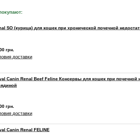
покупают:
nal SO (курица) для кошек при хронической почечной недоста
00 грн.
ловия доставки
yal Canin Renal Beef Feline Консервы для кошек при почечной
вядиной
00 грн.
ловия доставки
yal Canin Renal FELINE