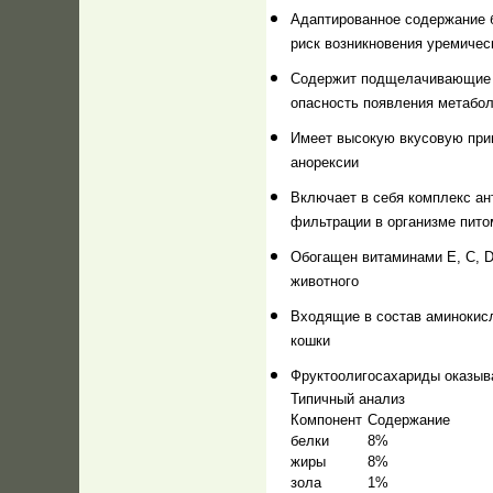
Адаптированное содержание б
риск возникновения уремичес
Содержит подщелачивающие в
опасность появления метабол
Имеет высокую вкусовую прив
анорексии
Включает в себя комплекс ан
фильтрации в организме пито
Обогащен витаминами Е, С, 
животного
Входящие в состав аминокисл
кошки
Фруктоолигосахариды оказыв
Типичный анализ
Компонент
Содержание
белки
8%
жиры
8%
зола
1%