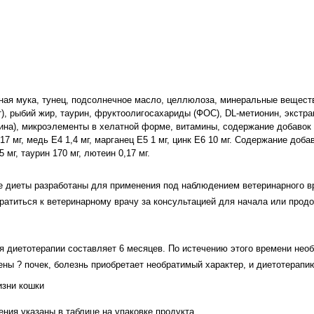
ная мука, тунец, подсолнечное масло, целлюлоза, минеральные веществ
т), рыбий жир, таурин, фруктоолигосахариды (ФОС), DL-метионин, экстра
ина), микроэлементы в хелатной форме, витамины, содержание добавок н
17 мг, медь Е4 1,4 мг, марганец Е5 1 мг, цинк Е6 10 мг. Содержание доба
 мг, таурин 170 мг, лютеин 0,17 мг.
е диеты разработаны для применения под наблюдением ветеринарного в
ратиться к ветеринарному врачу за консультацией для начала или прод
 диетотерапии составляет 6 месяцев. По истечению этого времени нео
ны ? почек, болезнь приобретает необратимый характер, и диетотерапи
изни кошки
ия указаны в таблице на упаковке продукта