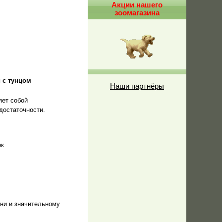
Акции нашего
зоомагазина
 с тунцом
Наши партнёры
яет собой
достаточности.
ек
ни и значительному