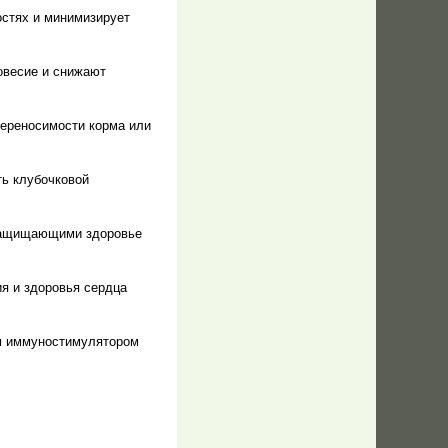
остях и минимизирует
овесие и снижают
переносимости корма или
ть клубочковой
 защищающими здоровье
я и здоровья сердца
им иммуностимулятором