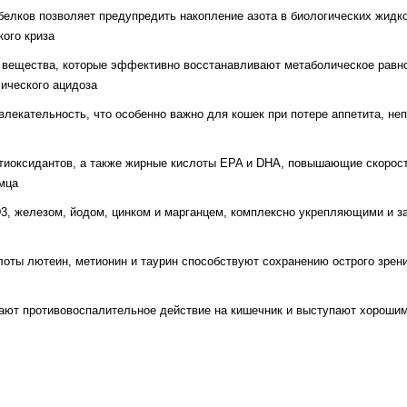
елков позволяет предупредить накопление азота в биологических жидк
кого криза
ещества, которые эффективно восстанавливают метаболическое равн
ического ацидоза
лекательность, что особенно важно для кошек при потере аппетита, не
тиоксидантов, а также жирные кислоты EPA и DHA, повышающие скорос
мца
D3, железом, йодом, цинком и марганцем, комплексно укрепляющими и
оты лютеин, метионин и таурин способствуют сохранению острого зрени
ают противовоспалительное действие на кишечник и выступают хорош