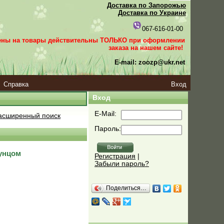
Доставка по Запорожью
Доставка по Украине
067-616-01-00
ены на товары действительны ТОЛЬКО при оформлении
заказа
на нашем сайте!
E-mail: zoozp@ukr.net
Справка
Вход
Вход
E-Mail:
сширенный поиск
Пароль:
тунцом
Регистрация
|
Забыли пароль?
Поделиться…