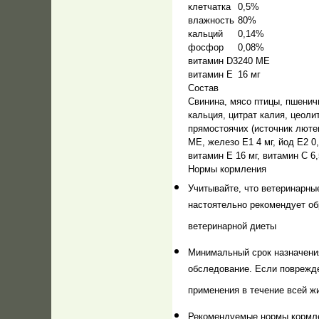
клетчатка
0,5%
влажность
80%
кальций
0,14%
фосфор
0,08%
витамин D3
240 МЕ
витамин Е
16 мг
Состав
Свинина, мясо птицы, пшенич
кальция, цитрат калия, цеоли
прямостоячих (источник люте
МЕ, железо Е1 4 мг, йод Е2 0,
витамин Е 16 мг, витамин С 6,5
Нормы кормления
Учитывайте, что ветеринарны
настоятельно рекомендует об
ветеринарной диеты
Минимальный срок назначения
обследование. Если поврежде
применения в течение всей ж
Рекомендуемые нормы кормлен