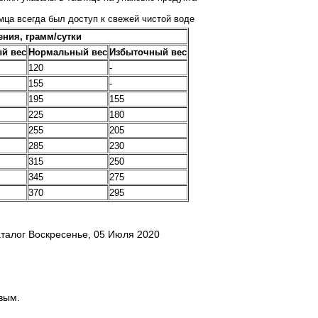
мца всегда был доступ к свежей чистой воде
ния, грамм/сутки
й вес
Нормальный вес
Избыточный вес
120
-
155
-
195
155
225
180
255
205
285
230
315
250
345
275
370
295
аталог Воскресенье, 05 Июля 2020
вым.