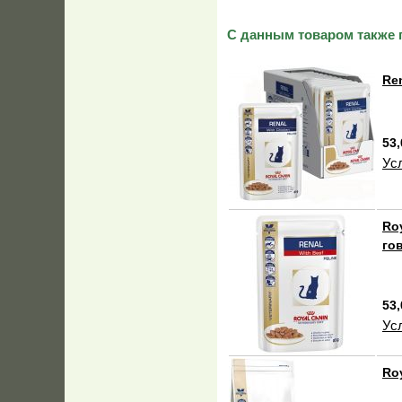
С данным товаром также 
Re
53,
Ус
Ro
го
53,
Ус
Ro