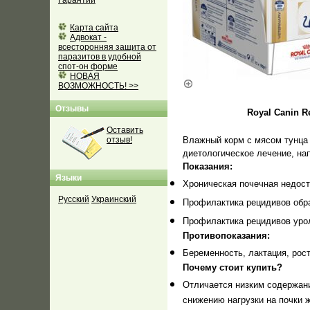
Гарантии
Карта сайта
Адвокат -
всесторонняя защита от
паразитов в удобной
спот-он форме
НОВАЯ
ВОЗМОЖНОСТЬ! >>
Отзывы
Royal Canin R
Оставить
отзыв!
Влажный корм с мясом тунца 
диетологическое лечение, на
Показания:
Языки
Хроническая почечная недост
Русский
Украинский
Профилактика рецидивов обра
Профилактика рецидивов урол
Противопоказания:
Беременность, лактация, рос
Почему стоит купить?
Отличается низким содержан
снижению нагрузки на почки 