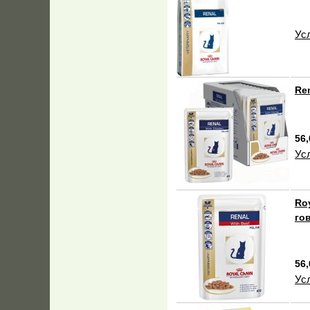
Ус
Re
56,
Ус
Ro
го
56,
Ус