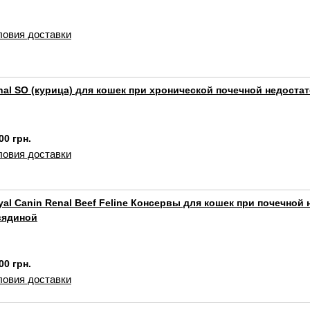
ловия доставки
nal SO (курица) для кошек при хронической почечной недоста
00 грн.
ловия доставки
yal Canin Renal Beef Feline Консервы для кошек при почечной
вядиной
00 грн.
ловия доставки