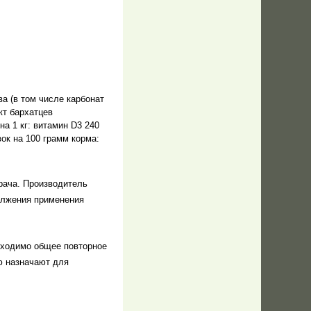
а (в том числе карбонат
кт бархатцев
а 1 кг: витамин D3 240
вок на 100 грамм корма:
рача. Производитель
олжения применения
бходимо общее повторное
ю назначают для