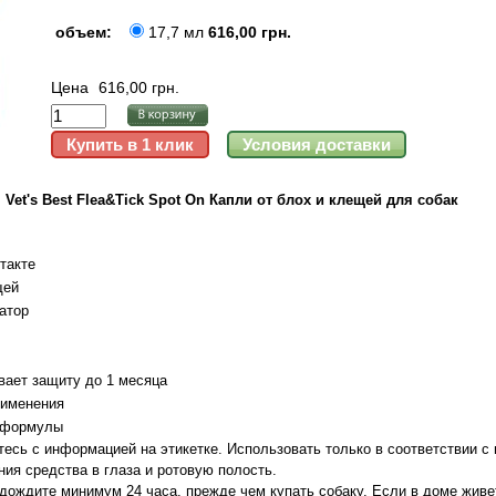
объем:
17,7 мл
616,00 грн.
Цена
616,00 грн.
Vet's Best Flea&Tick Spot On Капли от блох и клещей для собак
такте
щей
атор
вает защиту до 1 месяца
рименения
 формулы
есь с информацией на этикетке. Использовать только в соответствии с
ния средства в глаза и ротовую полость.
дождите минимум 24 часа, прежде чем купать собаку. Если в доме живет