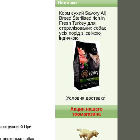
Новинки
Корм сухий Savory All
Breed Sterilised rich in
Fresh Turkey для
стерилізованих собак
усіх порід зі свіжою
індичкою
Условия доставки
Акции нашего
зоомагазина
 инструкцией.При
 несколько собак,