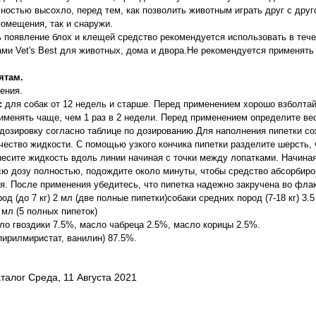
лностью высохло, перед тем, как позволить животным играть друг с дру
помещения, так и снаружи.
ь появление блох и клещей средство рекомендуется использовать в тече
ами Vet's Best для животных, дома и двора.Не рекомендуется применят
ятам.
ения.
:
для собак от 12 недель и старше. Перед применением хорошо взболта
рименять чаще, чем 1 раз в 2 недели. Перед применением определите вес
озировку согласно таблице по дозированию.Для наполнения пипетки со
чество жидкости. С помощью узкого кончика пипетки разделите шерсть,
несите жидкость вдоль линии начиная с точки между лопатками. Начиная
всю дозу полностью, подождите около минуты, чтобы средство абсорбиро
. После применения убедитесь, что пипетка надежно закручена во флак
д (до 7 кг) 2 мл (две полные пипетки)собаки средних пород (7-18 кг) 3.5
 мл (5 полных пипеток)
о гвоздики 7.5%, масло чабреца 2.5%, масло корицы 2.5%.
пирилмиристат, ванилин) 87.5%.
талог Среда, 11 Августа 2021