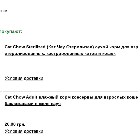
вым.
покупают:
Cat Chow Sterilized (Кэт Чау Стерилизед) сухой корм для в
стерилизованных, кастрированных котов и кошек
Условия доставки
Cat Chow Adult влажный корм консервы для взрослых коше
баклажанами в желе пауч
20,00 грн.
Условия доставки