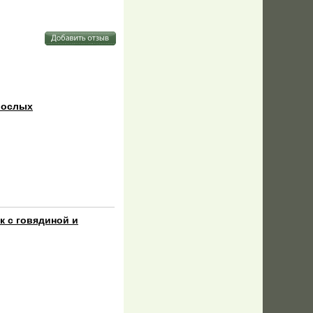
зрослых
к с говядиной и