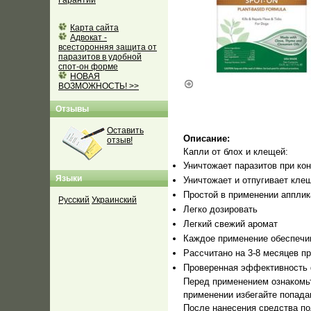
Гарантии
Карта сайта
Адвокат -
всесторонняя защита от
паразитов в удобной
спот-он форме
НОВАЯ
ВОЗМОЖНОСТЬ! >>
Отзывы
Оставить
Описание:
отзыв!
Капли от блох и клещей:
Уничтожает паразитов при кон
Языки
Уничтожает и отпугивает кле
Простой в применении апплик
Русский
Украинский
Легко дозировать
Легкий свежий аромат
Каждое применение обеспечи
Рассчитано на 3-8 месяцев п
Проверенная эффективность
Перед применением ознакомьт
применении избегайте попада
После нанесения средства по