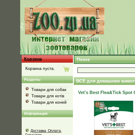
Корзина
Поиск
Корзина пуста.
Разделы
ВСЕ для домашних живот
Товари для собак
Vet's Best Flea&Tick Spo
Товари для котів
Товари для коней
Информация
Доставка, Оплата,