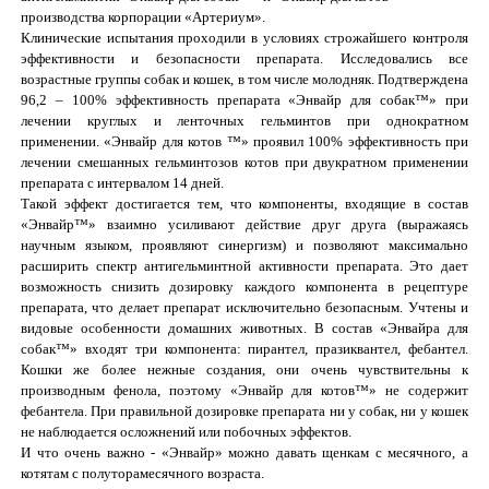
производства корпорации «Артериум».
Клинические испытания проходили в условиях строжайшего контроля
эффективности и безопасности препарата. Исследовались все
возрастные группы собак и кошек, в том числе молодняк. Подтверждена
96,2 – 100% эффективность препарата «Энвайр для собак™» при
лечении круглых и ленточных гельминтов при однократном
применении. «Энвайр для котов ™» проявил 100% эффективность при
лечении смешанных гельминтозов котов при двукратном применении
препарата с интервалом 14 дней.
Такой эффект достигается тем, что компоненты, входящие в состав
«Энвайр™» взаимно усиливают действие друг друга (выражаясь
научным языком, проявляют синергизм) и позволяют максимально
расширить спектр антигельминтной активности препарата. Это дает
возможность снизить дозировку каждого компонента в рецептуре
препарата, что делает препарат исключительно безопасным. Учтены и
видовые особенности домашних животных. В состав «Энвайра для
собак™» входят три компонента: пирантел, празиквантел, фебантел.
Кошки же более нежные создания, они очень чувствительны к
производным фенола, поэтому «Энвайр для котов™» не содержит
фебантела. При правильной дозировке препарата ни у собак, ни у кошек
не наблюдается осложнений или побочных эффектов.
И что очень важно - «Энвайр» можно давать щенкам с месячного, а
котятам с полуторамесячного возраста.