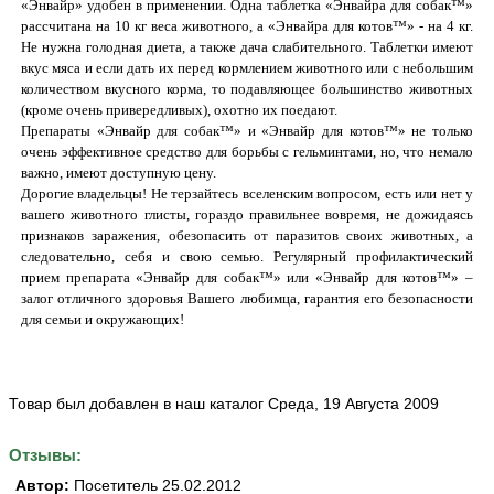
«Энвайр» удобен в применении. Одна таблетка «Энвайра для собак™»
рассчитана на 10 кг веса животного, а «Энвайра для котов™» - на 4 кг.
Не нужна голодная диета, а также дача слабительного. Таблетки имеют
вкус мяса и если дать их перед кормлением животного или с небольшим
количеством вкусного корма, то подавляющее большинство животных
(кроме очень привередливых), охотно их поедают.
Препараты «Энвайр для собак™» и «Энвайр для котов™» не только
очень эффективное средство для борьбы с гельминтами, но, что немало
важно, имеют доступную цену.
Дорогие владельцы! Не терзайтесь вселенским вопросом, есть или нет у
вашего животного глисты, гораздо правильнее вовремя, не дожидаясь
признаков заражения, обезопасить от паразитов своих животных, а
следовательно, себя и свою семью. Регулярный профилактический
прием препарата «Энвайр для собак™» или «Энвайр для котов™» –
залог отличного здоровья Вашего любимца, гарантия его безопасности
для семьи и окружающих!
Товар был добавлен в наш каталог Среда, 19 Августа 2009
Отзывы:
Автор:
Посетитель 25.02.2012