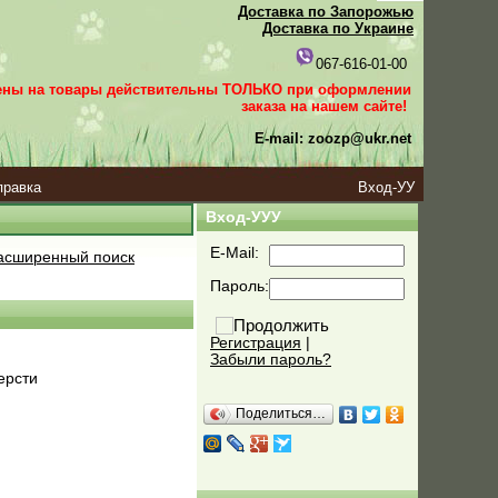
Доставка по Запорожью
Доставка по Украине
067-616-01-00
ены на товары действительны ТОЛЬКО при оформлении
заказа
на нашем сайте!
E-mail: zoozp@ukr.net
правка
Вход-УУ
Вход-УУУ
E-Mail:
сширенный поиск
Пароль:
Регистрация
|
Забыли пароль?
ерсти
Поделиться…