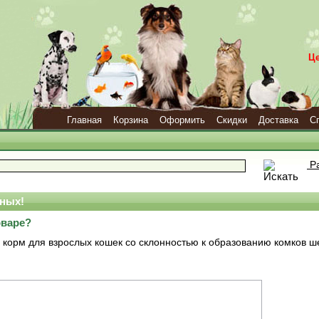
Ц
Главная
Корзина
Оформить
Скидки
Доставка
С
Ра
ных!
оваре?
й корм для взрослых кошек со склонностью к образованию комков ш