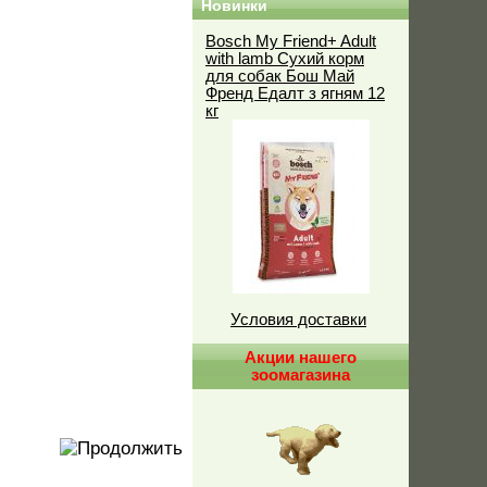
Новинки
Bosch My Friend+ Adult
with lamb Сухий корм
для собак Бош Май
Френд Едалт з ягням 12
кг
Условия доставки
Акции нашего
зоомагазина