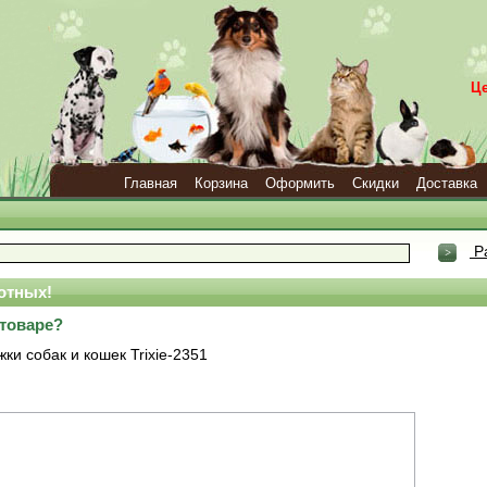
Ц
Главная
Корзина
Оформить
Скидки
Доставка
Р
отных!
 товаре?
и собак и кошек Trixie-2351