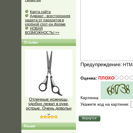
Гарантии
Карта сайта
Адвокат - всесторонняя
защита от паразитов в
удобной спот-он форме
НОВАЯ
ВОЗМОЖНОСТЬ! >>
Отзывы
Предупреждение:
HTML
ПЛОХО
Оценка:
Картинка:
Отличные ножницы,
удобно лежат в руке,
Укажите код на картинке:
острые. Очень довольн
..
Языки