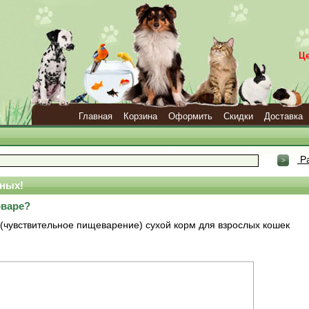
Ц
Главная
Корзина
Оформить
Скидки
Доставка
Ра
ных!
оваре?
 (чувствительное пищеварение) сухой корм для взрослых кошек