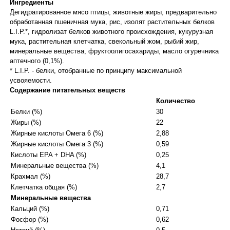
Ингредиенты
Дегидратированное мясо птицы, животные жиры, предварительно
обработанная пшеничная мука, рис, изолят растительных белков
L.I.P.*, гидролизат белков животного происхождения, кукурузная
мука, растительная клетчатка, свекольный жом, рыбий жир,
минеральные вещества, фруктоолигосахариды, масло огуречника
аптечного (0,1%).
* L.I.P. - белки, отобранные по принципу максимальной
усвояемости.
Содержание питательных веществ
Количество
Белки (%)
30
Жиры (%)
22
Жирные кислоты Омега 6 (%)
2,88
Жирные кислоты Омега 3 (%)
0,59
Кислоты EPA + DHA (%)
0,25
Минеральные вещества (%)
4,1
Крахмал (%)
28,7
Клетчатка общая (%)
2,7
Минеральные вещества
Кальций (%)
0,71
Фосфор (%)
0,62