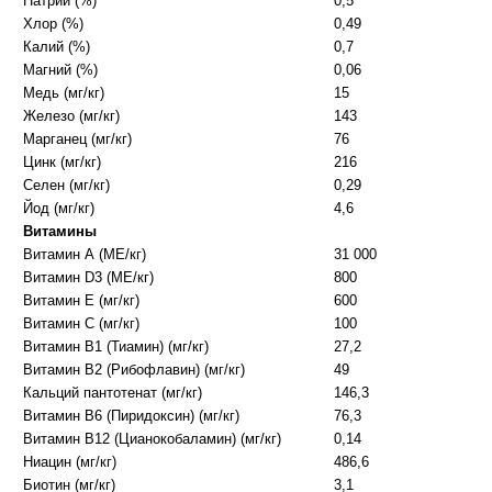
Натрий (%)
0,5
Хлор (%)
0,49
Калий (%)
0,7
Магний (%)
0,06
Медь (мг/кг)
15
Железо (мг/кг)
143
Марганец (мг/кг)
76
Цинк (мг/кг)
216
Селен (мг/кг)
0,29
Йод (мг/кг)
4,6
Витамины
Витамин А (МЕ/кг)
31 000
Витамин D3 (МЕ/кг)
800
Витамин Е (мг/кг)
600
Витамин С (мг/кг)
100
Витамин В1 (Тиамин) (мг/кг)
27,2
Витамин В2 (Рибофлавин) (мг/кг)
49
Кальций пантотенат (мг/кг)
146,3
Витамин В6 (Пиридоксин) (мг/кг)
76,3
Витамин В12 (Цианокобаламин) (мг/кг)
0,14
Ниацин (мг/кг)
486,6
Биотин (мг/кг)
3,1