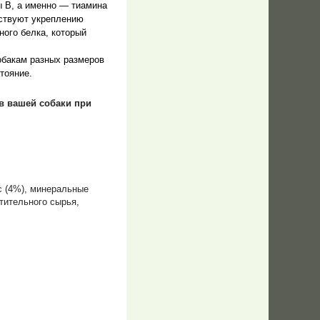
ы В, а именно — тиамина
бствуют укреплению
ного белка, который
обакам разных размеров
тояние.
в вашей собаки при
ис (4%), минеральные
тительного сырья,