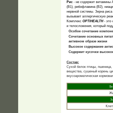
Рис
- не содержит витамины 
(В1), рибофлавина (В2), ниац
нервной системы. Зерна риса 
вызывает аллергическую реа
Комплекс
OPTIHEALTH
- это
и телосложения, который под
Особое сочетание компоне
Сочетание основных питат
активном образе жизни
Высокое содержание антио
Содержит кусочки высокок
Состав:
Сухой белок птицы, пшеница, 
вещества, сушеный корень ци
вкусоароматическая кормовая
Бе
Ж
З
Клет