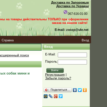
Доставка по Запорожью
Доставка по Украине
067-616-01-00
ены на товары действительны ТОЛЬКО при оформлении
заказа
на нашем сайте!
E-mail: zoozp@ukr.net
Справка
Вход
Вход
E-Mail:
сширенный поиск
Пароль:
слых собак мини и
Регистрация
|
Забыли пароль?
Поделиться…