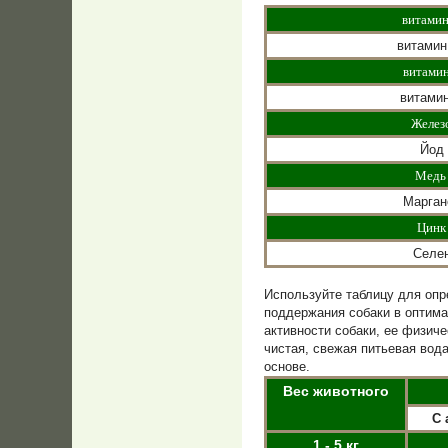
витамин
витамин
витамин
витами
Желез
Йод
Мед
Марган
Цинк
Селе
Используйте таблицу для оп
поддержания собаки в оптима
активности собаки, ее физич
чистая, свежая питьевая вод
основе.
Вес животного
С 
1 - 5 кг