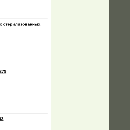
ых стерилизованных,
279
03