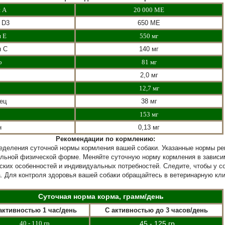
 А
20 000 МЕ
 D3
650 МЕ
 Е
550 мг
н С
140 мг
о
81 мг
2,0 мг
ь
12,7 мг
ец
38 мг
153 мг
н
0,13 мг
Рекомендации по кормлению:
ределения суточной нормы кормления вашей собаки. Указанные нормы р
льной физической форме. Меняйте суточную норму кормления в зависи
еских особенностей и индивидуальных потребностей. Следите, чтобы у с
а. Для контроля здоровья вашей собаки обращайтесь в ветеринарную кли
Суточная норма корма, грамм/день
активностью 1 час/день
С активностью до 3 часов/день
40 - 110 гр
45 - 125
гр