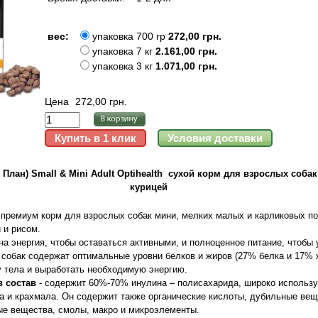
вес:
упаковка 700 гр
272,00 грн.
упаковка 7 кг
2.161,00 грн.
упаковка 3 кг
1.071,00 грн.
Цена
272,00 грн.
о План) Small & Mini Adult Optihealth сухой корм для взрослых соба
курицей
премиум корм для взрослых собак мини, мелких малых и карликовых по
й и рисом.
а энергия, чтобы оставаться активными, и полноценное питание, чтобы 
 собак содержат оптимальные уровни белков и жиров (27% белка и 17% 
 тела и выработать необходимую энергию.
 состав
- содержит 60%-70% инулина – полисахарида, широко использу
а и крахмала. Он содержит также органические кислоты, дубильные вещ
вые вещества, смолы, макро и микроэлементы.