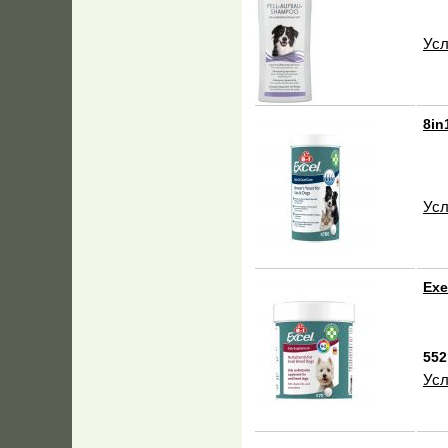
Усл
8in
Усл
Exe
552
Усл