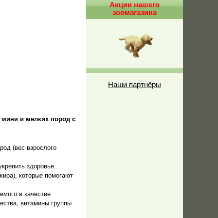
Акции нашего
зоомагазина
Наши партнёры
к мини и мелких пород с
род (вес взрослого
укрепить здоровье.
жира), которые помогают
емого в качестве
ества, витамины группы