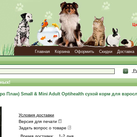
Ц
Главная
Корзина
Оформить
Скидки
Доставка
Ра
ных!
Про План) Small & Mini Adult Optihealth сухой корм для взро
Условия доставки
Версия для печати
Задать вопрос о товаре
Время доставки:
1-2 дня