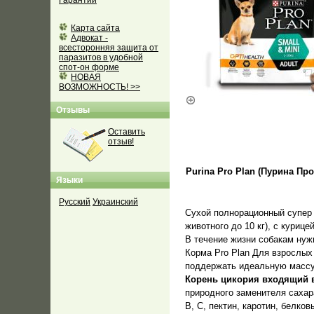
Гарантии
Карта сайта
Адвокат -
всесторонняя защита от
паразитов в удобной
спот-он форме
НОВАЯ
ВОЗМОЖНОСТЬ! >>
Отзывы
Оставить
отзыв!
Purina Pro Plan (Пурина Пр
Языки
Русский
Украинский
Сухой полнорационный супер 
животного до 10 кг), с курице
В течение жизни собакам нужн
Корма Pro Plan Для взрослых
поддержать идеальную массу
Корень цикория входящий в
природного заменителя сахар
В, С, пектин, каротин, белко