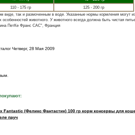
110 - 175 гр
125 - 200 гр
ом виде, так и размоченным в воде. Указанные нормы кормления могут и
х особенностей животного. У животного всегда должна быть чистая пить
рина ПетКе Франс САС", Франция
талог Четверг, 28 Мая 2009
вым.
покупают:
ix Fantastic (Феликс Фантастик) 100 гр корм консервы для кош
еле пауч