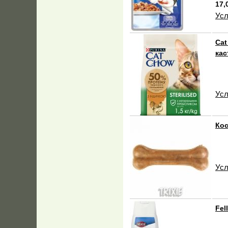
17,
Усл
Cat
кас
Усл
Кос
Усл
Fel