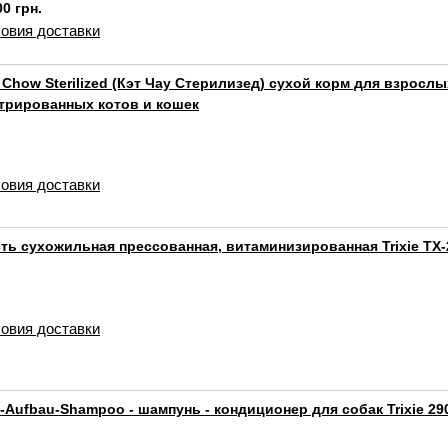
00 грн.
овия доставки
 Chow Sterilized (Кэт Чау Стерилизед) сухой корм для взросл
трированных котов и кошек
овия доставки
ть сухожильная прессованная, витаминизированная Trixie TX-
овия доставки
l-Aufbau-Shampoo - шампунь - кондиционер для собак Trixie 29