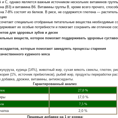
А и С, однако является важным источником нескольких витаминов групп
ина (В3) и витамина В6. Витамины группы В, кроме всего прочего, спосо
на 7-8% состоят из белков. В рисе, не содержится глютена — раститель
кцию
 сочетает специально отобранные питательные вещества необходимые с
держивает их особые потребности и помогает сохранить им отличное сос
нтов для здоровья зубов и десен
ельных веществ, которое помогает поддерживать здоровье суставо
ксидантов, которые помогают замедлять процессы старения
ачественного куриного мяса
кукуруза, курица (14%), животный жир, сухая мякоть свеклы, глютен, р
кория (1%, источник пребиотиков), рыбий жир, продукты переработки рас
 добавка, дрожжи, витамины, антиоксиданты.
Гарантированный анализ
:
лок
27,0 %
иры
17,0 %
ола
7,5 %
чатка
2,0 %
Пищевые добавки на 1 кг корма: