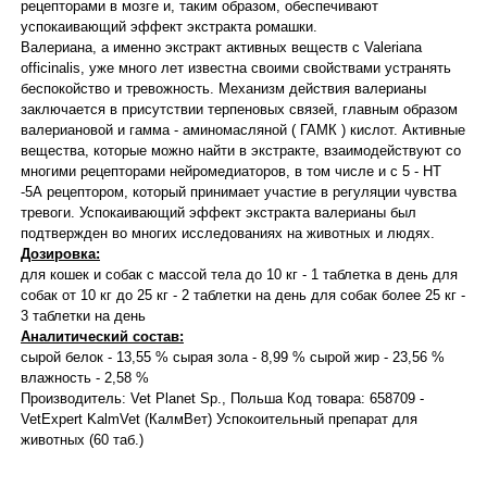
рецепторами в мозге и, таким образом, обеспечивают
успокаивающий эффект экстракта ромашки.
Валериана, а именно экстракт активных веществ с Valeriana
officinalis, уже много лет известна своими свойствами устранять
беспокойство и тревожность. Механизм действия валерианы
заключается в присутствии терпеновых связей, главным образом
валериановой и гамма - аминомасляной ( ГАМК ) кислот. Активные
вещества, которые можно найти в экстракте, взаимодействуют со
многими рецепторами нейромедиаторов, в том числе и с 5 - НТ
-5А рецептором, который принимает участие в регуляции чувства
тревоги. Успокаивающий эффект экстракта валерианы был
подтвержден во многих исследованиях на животных и людях.
Дозировка:
для кошек и собак с массой тела до 10 кг - 1 таблетка в день для
собак от 10 кг до 25 кг - 2 таблетки на день для собак более 25 кг -
3 таблетки на день
Аналитический состав:
сырой белок - 13,55 % сырая зола - 8,99 % сырой жир - 23,56 %
влажность - 2,58 %
Производитель: Vet Planet Sp., Польша Код товара: 658709 -
VetExpert KalmVet (КалмВет) Успокоительный препарат для
животных (60 таб.)