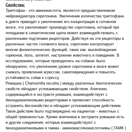
Свойства:
Триптофан - это аминокислота, является предшественником
нейромедиатора серотонина. Увеличение количества триптофана
в диете приводит к увеличению его концентрации в головном
мозге, что увеличивает производство серотонина, который при
попадании в синаптические щели может взаимодействовать с
различными подтипами рецепторов. Действуя на эти рецепторы в
различных частях головного мозга, серотонин контролирует
многие физиологических функций, таких как: высвобождение
гормонов, боль, аппетит, настроение животного и поведение. В
исследованиях, которые проводились на собаках было
обнаружено, что увеличение уровня серотонина в мозге может
снижать проявления агрессии, самоповреждения и повысить
устойчивость собак к стрессу.
Ромашка ( Chamomilla recutita ) между различных биологических
свойств обладает успокаивающим свойством. Апигенин,
содержащийся в экстракте ромашки, взаимодействует с
бензодиазепиновыми рецепторами и проявляет способность
устранять беспокойство и обладает успокаивающим действием.
Такое действие было подтверждено на пациентах - животных с
общей тревожностью. Кроме апигенина в экстракте ромашки есть
и другие соединения, которые взаимодействуют с
бензодиазепиновыми и гамма - аминомаслянокислотнимы ( ГАМК )