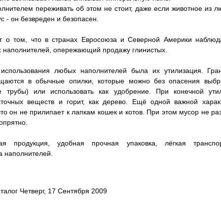
лнителем переживать об этом не стоит, даже если животное из 
с - он безвреден и безопасен.
ет о том, что в странах Евросоюза и Северной Америки наблюд
 наполнителей, опережающий продажу глинистых.
использования любых наполнителей была их утилизация. Гра
щаются в обычные опилки, которые можно без опасения выбро
е трубы) или использовать как удобрение. При конечной ути
точных веществ и горит, как дерево. Ещё одной важной харак
то он не прилипает к лапкам кошек и котов. При этом мусор не ра
опрятно.
ная продукция, удобная прочная упаковка, лёгкая транспо
а наполнителей.
талог Четверг, 17 Сентября 2009