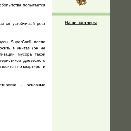
любопытства попытается
Наши партнёры
ается устойчивый рост
нулы SuperCat® после
сить в унитаз (он не
лизации мусора такой
теристикой древесного
зносится по квартире, и
ртировка - основные