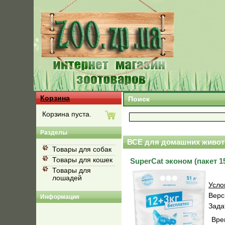
Корзина
Поиск
Корзина пуста.
Разделы
ВСЕ для домашних живот
Товары для собак
Товары для кошек
SuperCat эконом (пакет 15
Товары для
лошадей
Усло
Верс
Информация
Зада
Вре