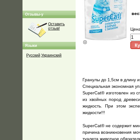
вес
Отзывы-у
Оставить
отзыв!
Цен
Языки
Русский
Украинский
Гранулы до 1,5см в длину 
Специальная экономная уп
SuperCat® изготовлен из 
из хвойных пород древес
жидкость. При этом эксп
жидкости!!!
SuperCat® не содержит мин
причина возникновения моч
туалета животное обязате