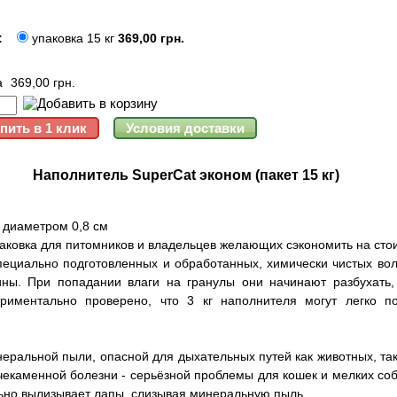
:
упаковка 15 кг
369,00 грн.
а
369,00 грн.
Наполнитель SuperCat эконом (пакет 15 кг)
и диаметром 0,8 см
аковка для питомников и владельцев желающих сэкономить на сто
специально подготовленных и обработанных, химически чистых во
ины. При попадании влаги на гранулы они начинают разбухать
ериментально проверено, что 3 кг наполнителя могут легко п
еральной пыли, опасной для дыхательных путей как животных, та
екаменной болезни - серьёзной проблемы для кошек и мелких соба
льно вылизывает лапы, слизывая минеральную пыль.