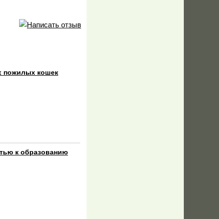
ых пожилых кошек
стью к образованию