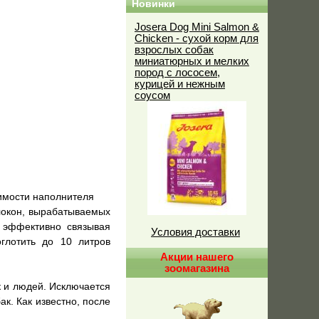
Новинки
Josera Dog Mini Salmon &
Chicken - сухой корм для
взрослых собак
миниатюрных и мелких
пород с лососем,
курицей и нежным
соусом
имости наполнителя
локон, вырабатываемых
, эффективно связывая
Условия доставки
оглотить до 10 литров
Акции нашего
зоомагазина
к и людей. Исключается
к. Как известно, после