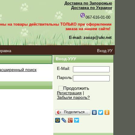
Доставка по Запорожью
Доставка по Украине
067-616-01-00
ены на товары действительны ТОЛЬКО при оформлении
заказа
на нашем сайте!
E-mail: zoozp@ukr.net
правка
Вход-УУ
Вход-УУУ
E-Mail:
сширенный поиск
Пароль:
Регистрация
|
Забыли пароль?
Поделиться…