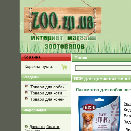
Корзина
Поиск
Корзина пуста.
Разделы
ВСЕ для домашних живот
Товари для собак
Лакомство для собак всех
Товари для котів
Товари для коней
Усл
Код
Информация
Вер
Зад
Доставка, Оплата,
Вр