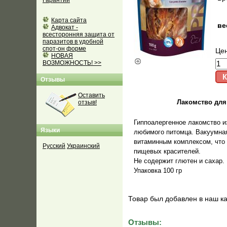
Гарантии
Карта сайта
ве
Адвокат -
всесторонняя защита от
паразитов в удобной
спот-он форме
Це
НОВАЯ
ВОЗМОЖНОСТЬ! >>
Отзывы
Оставить
Лакомство для 
отзыв!
Гиппоалергенное лакомство и
Языки
любимого питомца. Вакуумная
витаминным комплексом, что 
Русский
Украинский
пищевых красителей.
Не содержит глютен и сахар.
Упаковка 100 гр
Товар был добавлен в наш ка
Отзывы: