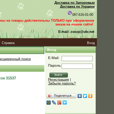
Доставка по Запорожью
Доставка по Украине
067-616-01-00
ены на товары действительны ТОЛЬКО при оформлении
заказа
на нашем сайте!
E-mail: zoozp@ukr.net
Справка
Вход
Вход
E-Mail:
сширенный поиск
Пароль:
кси 31537
Регистрация
|
Забыли пароль?
Поделиться…