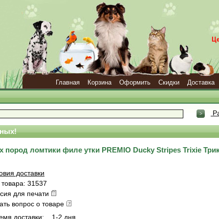
Ц
Главная
Корзина
Оформить
Скидки
Доставка
Ра
ных!
 пород ломтики филе утки PREMIO Ducky Stripes Trixie Три
овия доставки
 товара: 31537
сия для печати
ать вопрос о товаре
емя доставки:
1-2 дня