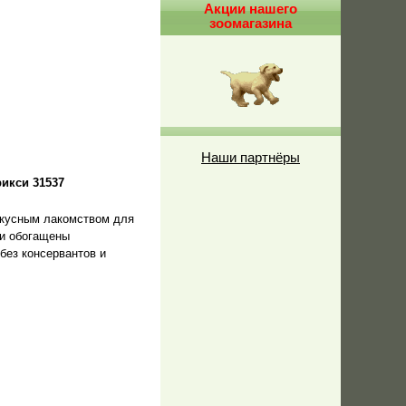
Акции нашего
зоомагазина
Наши партнёры
рикси 31537
 вкусным лакомством для
ки обогащены
без консервантов и