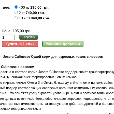
вес:
400 гр
195,00 грн.
2 кг
740,00 грн.
10 кг
3.040,00 грн.
Цена
195,00 грн.
Josera Culinesse Сухой корм для взрослых кошек с лососем
Culinesse с лососем:
олокна в составе корма Josera Culinesse поддерживают транспортировк
 самым, снижая риск формирования новых комков
е жирных кислот Омега-3 и Омега-6, наряду с биотином и цинком, забот
ьный подбор составляющих обеспечит организм оптимальным соотношен
ия. Это поможет урегулировать уровень pH мочи и противостоять обра
ие ценных источников белка обеспечивает хорошее пищеварение, что п
качественные аминокислоты, активирующее действие дрожжей и большо
плению иммунной системы