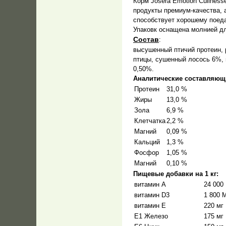
Корм Josera Emotion Culines
продукты премиум-качества, 
способствует хорошему поед
Упаковк оснащена молнией д
Состав
:
высушенный птичий протеин, 
птицы, сушенный лосось 6%, 
0,50%.
Аналитические составляющ
Протеин
31,0 %
Жиры
13,0 %
Зола
6,9 %
Клетчатка
2,2 %
Магний
0,09 %
Кальций
1,3 %
Фосфор
1,05 %
Магний
0,10 %
Пищевые добавки на 1 кг:
витамин А
24 000
витамин D3
1 800 
витамин Е
220 мг
Е1 Железо
175 мг