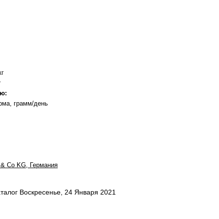
кг
г
ю:
рма, грамм/день
 & Co KG, Германия
талог Воскресенье, 24 Января 2021