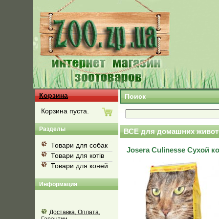
Корзина
Поиск
Корзина пуста.
Разделы
ВСЕ для домашних живот
Товари для собак
Josera Culinesse Сухой 
Товари для котів
Товари для коней
Информация
Доставка, Оплата,