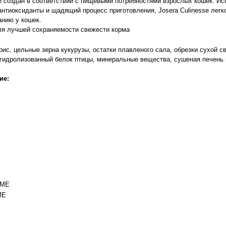
se создан в соответствии с пищевыми потребностями взрослых кошек. И
антиоксиданты и щадящий процесс приготовления, Josera Culinesse легк
анию у кошек.
ля лучшей сохраняемости свежести корма
рис, цельные зерна кукурузы, остатки плавленого сала, обрезки сухой 
гидролизованный белок птицы, минеральные вещества, сушеная печень 
ие:
 МЕ
МЕ