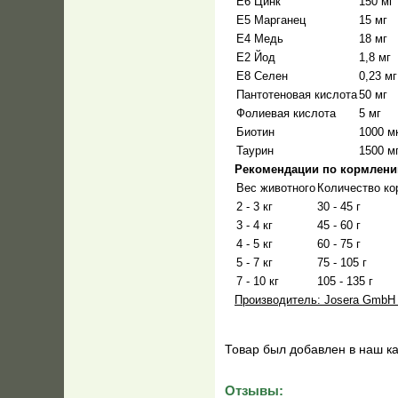
Е6 Цинк
150 мг
Е5 Марганец
15 мг
Е4 Медь
18 мг
Е2 Йод
1,8 мг
Е8 Селен
0,23 мг
Пантотеновая кислота
50 мг
Фолиевая кислота
5 мг
Биотин
1000 м
Таурин
1500 м
Рекомендации по кормлени
Вес животного
Количество ко
2 - 3 кг
30 - 45 г
3 - 4 кг
45 - 60 г
4 - 5 кг
60 - 75 г
5 - 7 кг
75 - 105 г
7 - 10 кг
105 - 135 г
Производитель: Josera GmbH
Товар был добавлен в наш ка
Отзывы: