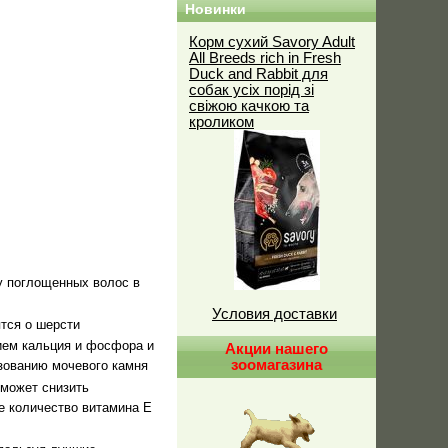
Новинки
Корм сухий Savory Adult
All Breeds rich in Fresh
Duck and Rabbit для
собак усіх порід зі
свіжою качкою та
кроликом
у поглощенных волос в
Условия доставки
ятся о шерсти
ием кальция и фосфора и
Акции нашего
зоомагазина
зованию мочевого камня
оможет снизить
е количество витамина E