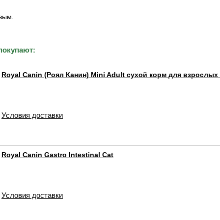
вым.
покупают:
Royal Canin (Роял Канин) Mini Adult сухой корм для взрослы
Условия доставки
Royal Canin Gastro Intestinal Cat
Условия доставки