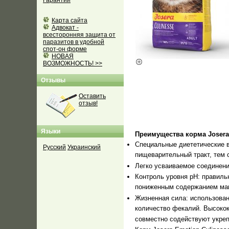
Гарантии
Карта сайта
Адвокат -
всесторонняя защита от
паразитов в удобной
спот-он форме
НОВАЯ
ВОЗМОЖНОСТЬ! >>
Отзывы
Оставить
отзыв!
Языки
Преимущества корма Josera 
Специальные диететические в
Русский
Украинский
пищеварительный тракт, тем
Легко усваиваемое соединени
Контроль уровня pH: правил
пониженным содержанием магн
Жизненная сила: использован
количество фекалий. Высоко
совместно содействуют укре