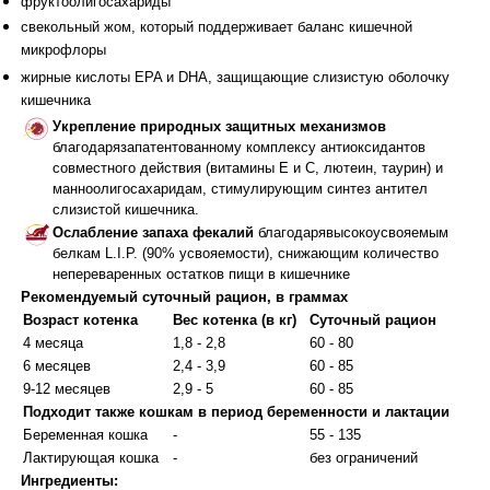
фруктоолигосахариды
свекольный жом, который поддерживает баланс кишечной
микрофлоры
жирные кислоты EPA и DHA, защищающие слизистую оболочку
кишечника
Укрепление природных защитных механизмов
благодарязапатентованному комплексу антиоксидантов
совместного действия (витамины Е и С, лютеин, таурин) и
манноолигосахаридам, стимулирующим синтез антител
слизистой кишечника.
Ослабление запаха фекалий
благодарявысокоусвояемым
белкам L.I.P. (90% усвояемости), снижающим количество
непереваренных остатков пищи в кишечнике
Рекомендуемый суточный рацион, в граммах
Возраст котенка
Вес котенка (в кг)
Суточный рацион
4 месяца
1,8 - 2,8
60 - 80
6 месяцев
2,4 - 3,9
60 - 85
9-12 месяцев
2,9 - 5
60 - 85
Подходит также кошкам в период беременности и лактации
Беременная кошка
-
55 - 135
Лактирующая кошка
-
без ограничений
Ингредиенты: