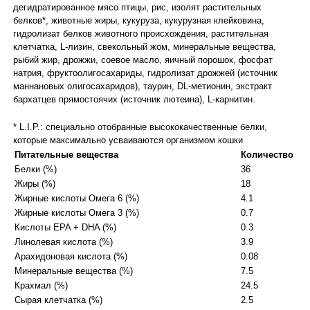
дегидратированное мясо птицы, рис, изолят растительных
белков*, животные жиры, кукуруза, кукурузная клейковина,
гидролизат белков животного происхождения, растительная
клетчатка, L-лизин, свекольный жом, минеральные вещества,
рыбий жир, дрожжи, соевое масло, яичный порошок, фосфат
натрия, фруктоолигосахариды, гидролизат дрожжей (источник
мaннановых олигосахаридов), таурин, DL-метионин, экстракт
бархатцев прямостоячих (источник лютеина), L-карнитин.
* L.I.P.: специально отобранные высококачественные белки,
которые максимально усваиваются организмом кошки
Питательные вещества
Количество
Белки (%)
36
Жиры (%)
18
Жирные кислоты Омега 6 (%)
4.1
Жирные кислоты Омега 3 (%)
0.7
Кислоты EPA + DHA (%)
0.3
Линолевая кислота (%)
3.9
Арахидоновая кислота (%)
0.08
Минеральные вещества (%)
7.5
Крахмал (%)
24.5
Сырая клетчатка (%)
2.5