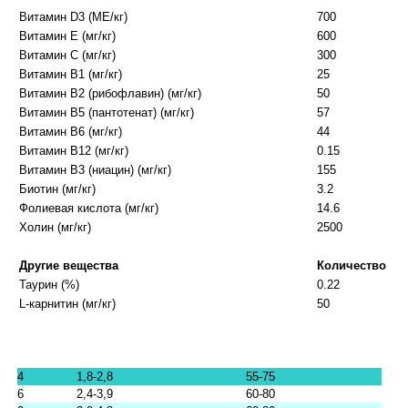
Витамин D3 (МЕ/кг)
700
Витамин Е (мг/кг)
600
Витамин С (мг/кг)
300
Витамин В1 (мг/кг)
25
Витамин В2 (рибофлавин) (мг/кг)
50
Витамин В5 (пантотенат) (мг/кг)
57
Витамин В6 (мг/кг)
44
Витамин В12 (мг/кг)
0.15
Витамин В3 (ниацин) (мг/кг)
155
Биотин (мг/кг)
3.2
Фолиевая кислота (мг/кг)
14.6
Холин (мг/кг)
2500
Другие вещества
Количество
Таурин (%)
0.22
L-карнитин (мг/кг)
50
4
1,8-2,8
55-75
6
2,4-3,9
60-80