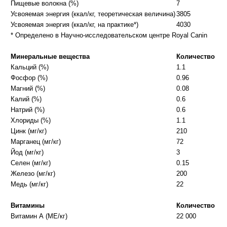
Пищевые волокна (%)
7
Усвояемая энергия (ккал/кг, теоретическая величина)
3805
Усвояемая энергия (ккал/кг, на практике*)
4030
* Определено в Научно-исследовательском центре Royal Canin
Минеральные вещества
Количество
Кальций (%)
1.1
Фосфор (%)
0.96
Магний (%)
0.08
Калий (%)
0.6
Натрий (%)
0.6
Хлориды (%)
1.1
Цинк (мг/кг)
210
Марганец (мг/кг)
72
Йод (мг/кг)
3
Селен (мг/кг)
0.15
Железо (мг/кг)
200
Медь (мг/кг)
22
Витамины
Количество
Витамин А (МЕ/кг)
22 000