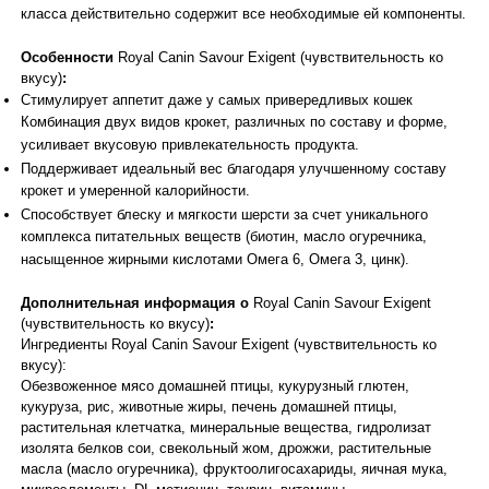
класса действительно содержит все необходимые ей компоненты.
Особенности
Royal Canin Savour Exigent (чувствительность ко
вкусу)
:
Стимулирует аппетит даже у самых привередливых кошек
Комбинация двух видов крокет, различных по составу и форме,
усиливает вкусовую привлекательность продукта.
Поддерживает идеальный вес благодаря улучшенному составу
крокет и умеренной калорийности.
Способствует блеску и мягкости шерсти за счет уникального
комплекса питательных веществ (биотин, масло огуречника,
насыщенное жирными кислотами Омега 6, Омега 3, цинк).
Дополнительная информация о
Royal Canin Savour Exigent
(чувствительность ко вкусу)
:
Ингредиенты Royal Canin Savour Exigent (чувствительность ко
вкусу):
Обезвоженное мясо домашней птицы, кукурузный глютен,
кукуруза, рис, животные жиры, печень домашней птицы,
растительная клетчатка, минеральные вещества, гидролизат
изолята белков сои, свекольный жом, дрожжи, растительные
масла (масло огуречника), фруктоолигосахариды, яичная мука,