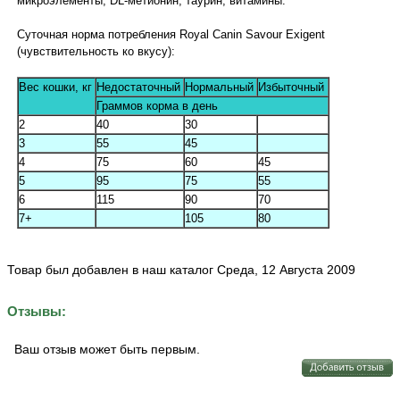
микроэлементы, DL-метионин, таурин, витамины.
Суточная норма потребления Royal Canin Savour Exigent
(чувствительность ко вкусу):
Вес кошки, кг
Недостаточный
Нормальный
Избыточный
Граммов корма в день
2
40
30
3
55
45
4
75
60
45
5
95
75
55
6
115
90
70
7+
105
80
Товар был добавлен в наш каталог Среда, 12 Августа 2009
Отзывы:
Ваш отзыв может быть первым.