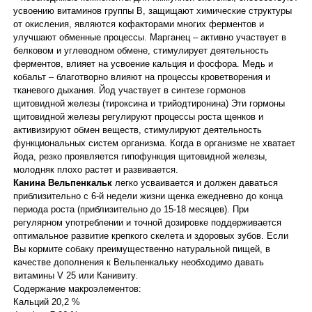
усвоению витаминов группы В, защищают химические структуры
от окисления, являются кофакторами многих ферментов и
улучшают обменные процессы. Марганец – активно участвует в
белковом и углеводном обмене, стимулирует деятельность
ферментов, влияет на усвоение кальция и фосфора. Медь и
кобальт – благотворно влияют на процессы кроветворения и
тканевого дыхания. Йод участвует в синтезе гормонов
щитовидной железы (тироксина и трийодтиронина) Эти гормоны
щитовидной железы регулируют процессы роста щенков и
активизируют обмен веществ, стимулируют деятельность
функциональных систем организма. Когда в организме не хватает
йода, резко проявляется гипофункция щитовидной железы,
молодняк плохо растет и развивается.
Канина
Вельпенкальк
легко усваивается и должен даваться
приблизительно с 6-й недели жизни щенка ежедневно до конца
периода роста (приблизительно до 15-18 месяцев). При
регулярном употреблении и точной дозировке поддерживается
оптимальное развитие крепкого скелета и здоровых зубов. Если
Вы кормите собаку преимущественно натуральной пищей, в
качестве дополнения к Вельпенкальку необходимо давать
витамины V 25 или Канивиту.
Содержание макроэлементов:
Кальций 20,2 %